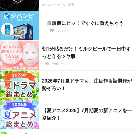
オリコンタイアップ特集
自販機にピッ！ですぐに買えちゃう
（PR）ジハンピ
朝1分貼るだけ！ミルクピールで一日中ず
っとうるツヤ肌
（PR）サボリーノ
2026年7月夏ドラマも、注目作＆話題作が
勢ぞろい！
【夏アニメ2026】7月期夏の新アニメを一
挙紹介！