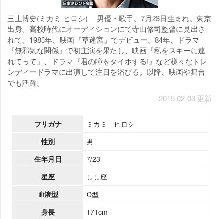
三上博史(ミカミ ヒロシ) 男優・歌手。7月23日生まれ。東京
出身。高校時代にオーディションにて寺山修司監督に見出さ
れて、1983年、映画『草迷宮』でデビュー。84年、ドラマ
『無邪気な関係』で初主演を果たし、映画『私をスキーに連
れてって』、ドラマ『君の瞳をタイホする!』など様々なトレ
ンディードラマに出演して注目を浴びる。以降、映画や舞台
でも活躍。
2015-02-03 更新
フリガナ
ミカミ ヒロシ
性別
男
生年月日
7/23
星座
しし座
血液型
O型
身長
171cm