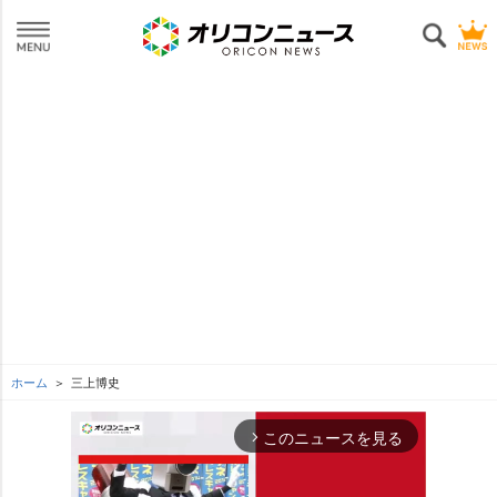
ホーム
三上博史
このニュースを見る
arrow_forward_ios