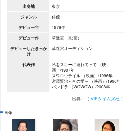
出身地
東京
ジャンル
俳優
デビュー年
1979年
デビュー作
草迷宮 （映画）
デビューしたきっか
草迷宮オーディション
け
代表作
私をスキーに連れてって （映
画）/1987年
スワロウテイル （映画）/1996年
宮澤賢治～その愛～ （映画）/1996年
パンドラ （WOWOW）/2008年
出典：（
VIPタイムズ社
）
画像