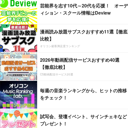
芸能界を志す10代～20代を応援！ オーデ
ィション・スクール情報はDeview
漫画読み放題サブスクおすすめ11選【徹底
比較】
オリコン顧客満足度ランキング
2026年動画配信サービスおすすめ40選
【徹底比較】
CS動画配信サービス20選
毎週の音楽ランキングから、ヒットの推移
をチェック！
試写会、登壇イベント、サインチェキなど
プレゼント！