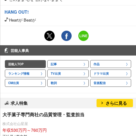
HANG OUT!
Heartが Beatが
芸能人事典
芸能人TOP
記事
作品
ランキング情報
TV出演
ドラマ出演
CM出演
歌詞
音楽配信
求人特集
さらに見る
大手菓子専門商社の品質管理・監査担当
株式会社山星屋
年収530万円～760万円