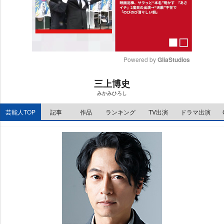
Powered by 
GliaStudios
M
三上博史
u
みかみひろし
t
e
芸能人TOP
記事
作品
ランキング
TV出演
ドラマ出演