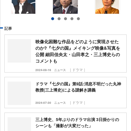
記事
映像化困難な作品をどのように実現させた
のか?『七夕の国』メイキング映像&写真を
公開 細田佳央太・山田孝之・三上博史らの
コメントも
｜ドラマ｜
2024-08-16
ニュース
ドラマ『七夕の国』第9話:消息不明だった丸神
教授(三上博史)による謎解き講義
｜ドラマ｜
2024-07-30
ニュース
三上博史、5年ぶりのドラマ出演 3日掛かりの
シーンも「撮影が大変だった」