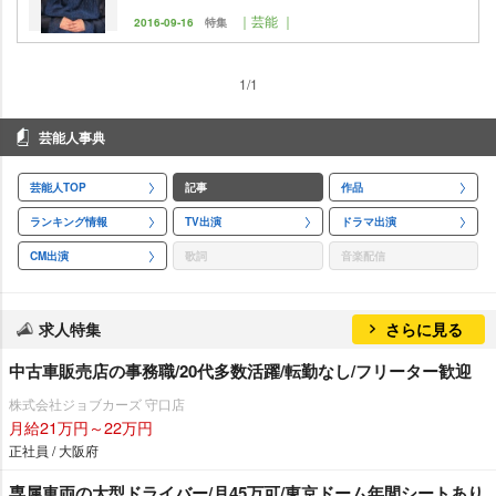
｜芸能 ｜
2016-09-16
特集
1/1
芸能人事典
芸能人TOP
記事
作品
ランキング情報
TV出演
ドラマ出演
CM出演
歌詞
音楽配信
求人特集
さらに見る
中古車販売店の事務職/20代多数活躍/転勤なし/フリーター歓迎
株式会社ジョブカーズ 守口店
月給21万円～22万円
正社員 / 大阪府
専属車両の大型ドライバー/月45万可/東京ドーム年間シートあり