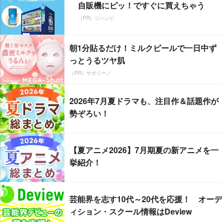
自販機にピッ！ですぐに買えちゃう
（PR）ジハンピ
朝1分貼るだけ！ミルクピールで一日中ず
っとうるツヤ肌
（PR）サボリーノ
2026年7月夏ドラマも、注目作＆話題作が
勢ぞろい！
【夏アニメ2026】7月期夏の新アニメを一
挙紹介！
芸能界を志す10代～20代を応援！ オーデ
ィション・スクール情報はDeview