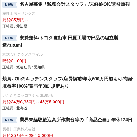
名古屋募集「税務会計スタッフ」/未経験OK/意欲重視
NEW
税理士法人サンクス
月給25万円～
正社員 / 愛知県
寮費無料/トヨタ自動車 田原工場で部品の組立製
NEW
造/tutumi
株式会社テクノスマイル
時給2,100円
正社員 / 派遣社員 / 愛知県
焼鳥バルのキッチンスタッフ/店長候補/年収600万円超も可/有給
取得率100%/賞与年3回 規定あり
いただきコッコちゃん 北8条店
月給34万6,350円～45万5,000円
正社員 / 北海道
業界未経験歓迎高所作業台等の「商品企画」年休124日
NEW
長谷川工業株式会社
月給25万円～29万5,000円