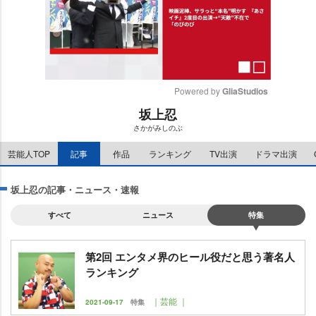
Powered by 
GliaStudios
坂上忍
M
さかがみしのぶ
u
t
芸能人TOP
記事
作品
ランキング
TV出演
ドラマ出演
e
坂上忍の記事・ニュース・速報
すべて
ニュース
特集
第2回 エンタメ界のヒール役だと思う著名人
ランキング
｜芸能 ｜
2021-09-17
特集