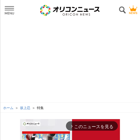
ホーム
坂上忍
特集
このニュースを見る
arrow_forward_ios