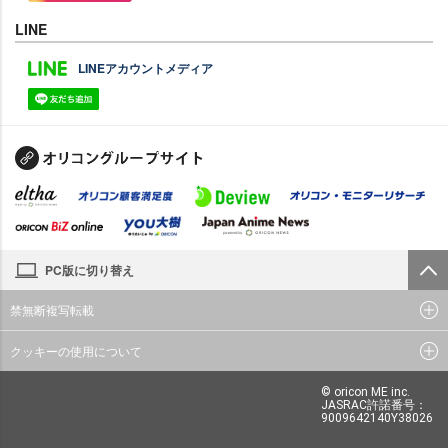
LINE
LINEアカウントメディア
PC版に切り替え
禁無断複写転載
クッキーの使用について
© oricon ME inc.
JASRAC許諾番号：
9009642140Y38026