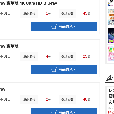
y 豪華版 4K Ultra HD Blu-ray
1
49
5月01日
最高順位
登場回数
位
週
商品購入
ray 豪華版
4
25
5月01日
最高順位
登場回数
位
週
商品購入
ray
レ
経
2
40
5月01日
最高順位
登場回数
位
週
あ
株
商品購入
時給