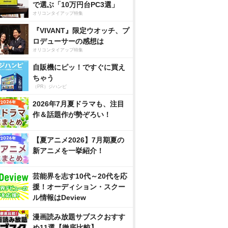
で選ぶ「10万円台PC3選」
オリコンタイアップ特集
『VIVANT』限定ウオッチ、プ
ロデューサーの感想は
オリコンタイアップ特集
自販機にピッ！ですぐに買え
ちゃう
（PR）ジハンピ
2026年7月夏ドラマも、注目
作＆話題作が勢ぞろい！
【夏アニメ2026】7月期夏の
新アニメを一挙紹介！
芸能界を志す10代～20代を応
援！オーディション・スクー
ル情報はDeview
漫画読み放題サブスクおすす
め11選【徹底比較】