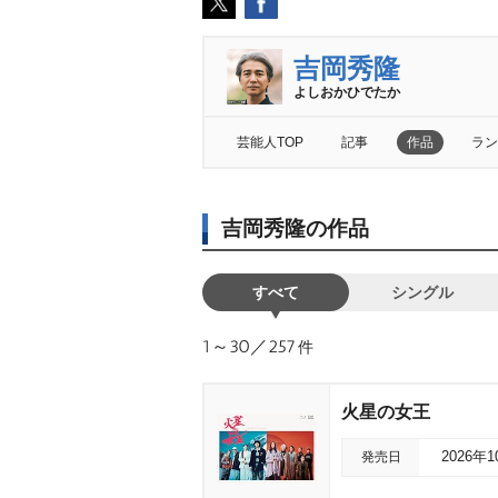
吉岡秀隆
よしおかひでたか
芸能人TOP
記事
作品
ラン
吉岡秀隆の作品
すべて
シングル
1～30／257
件
火星の女王
発売日
2026年