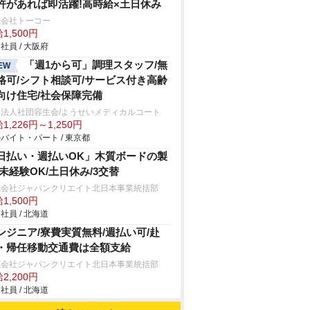
許があれば即活躍!高時給×土日休み
式会社トーコー
1,500円
社員 / 大阪府
「週1から可」調理スタッフ/無
EW
格可/シフト相談可/サービス付き高齢
向け住宅/社会保障完備
療法人社団容生会/ようせいメディカルコート
1,226円～1,250円
バイト・パート / 東京都
日払い・週払いOK」木質ボードの製
/未経験OK/土日休み/3交替
式会社ジャパンクリエイト北日本事業統括部
1,500円
社員 / 北海道
ンジニア/寮費実質無料/週払い可/赴
・帰任移動交通費は全額支給
式会社ジャパンクリエイト北日本事業統括部
2,200円
社員 / 北海道