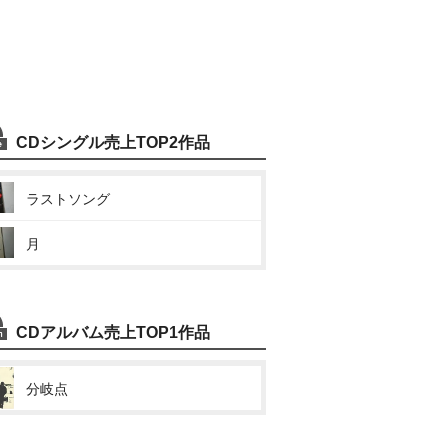
CDシングル売上TOP2作品
ラストソング
月
CDアルバム売上TOP1作品
分岐点