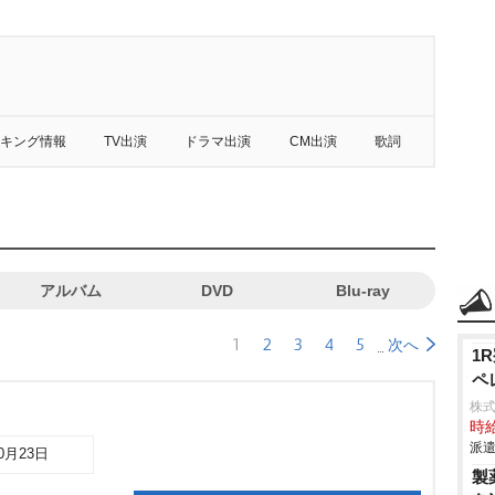
キング情報
TV出演
ドラマ出演
CM出演
歌詞
アルバム
DVD
Blu-ray
1
2
3
4
5
次へ
1
ペ
株
時給
派遣
10月23日
製