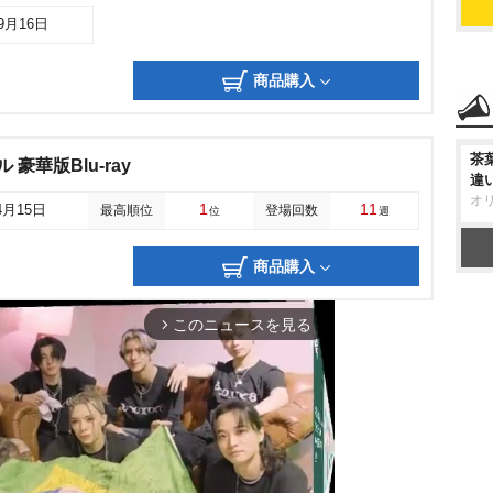
09月16日
商品購入
茶
豪華版Blu-ray
違
オ
1
11
4月15日
最高順位
登場回数
位
週
商品購入
このニュースを見る
arrow_forward_ios