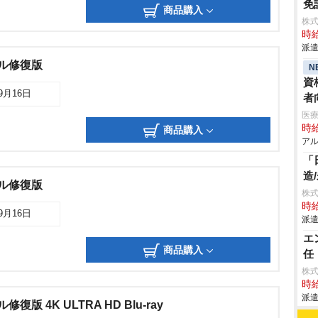
免
商品購入
株
時給
派遣
タル修復版
N
資
09月16日
者
医
時給
商品購入
アル
「
造
タル修復版
株
時給
09月16日
派遣
エ
商品購入
任
株
時給
派遣
復版 4K ULTRA HD Blu-ray