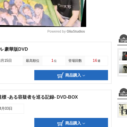
Powered by 
GliaStudios
M
ル 豪華版DVD
u
1
16
4月15日
最高順位
登場回数
位
週
t
e
商品購入
標 -ある容疑者を巡る記録- DVD-BOX
04月03日
商品購入