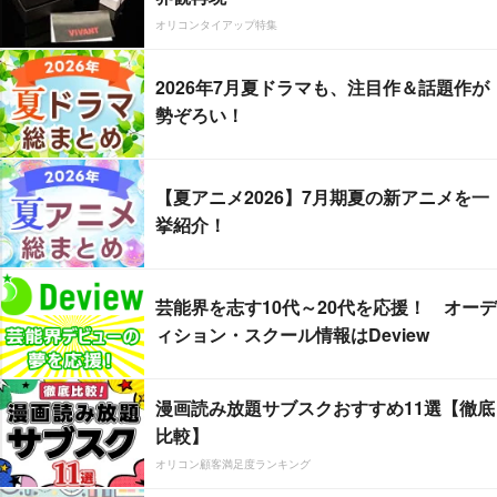
オリコンタイアップ特集
2026年7月夏ドラマも、注目作＆話題作が
勢ぞろい！
【夏アニメ2026】7月期夏の新アニメを一
挙紹介！
芸能界を志す10代～20代を応援！ オーデ
ィション・スクール情報はDeview
漫画読み放題サブスクおすすめ11選【徹底
比較】
オリコン顧客満足度ランキング