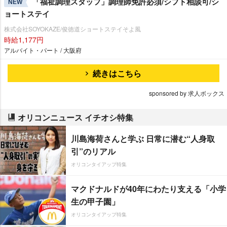
「福祉調理スタッフ」調理師免許必須/シフト相談可/シ
NEW
ョートステイ
株式会社SOYOKAZE/俊徳道ショートステイそよ風
時給1,177円
アルバイト・パート / 大阪府
続きはこちら
sponsored by 求人ボックス
オリコンニュース イチオシ特集
川島海荷さんと学ぶ 日常に潜む“人身取
引”のリアル
オリコンタイアップ特集
マクドナルドが40年にわたり支える「小学
生の甲子園」
オリコンタイアップ特集