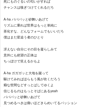
死にものぐるいの匂いがすれば
チャンスは嗅ぎつけてくれるだろ
A-ha バババッと砂舞いあげて
リズムに乗れば世界はもっと単純に
茶化すな、どんなフォームでもいいだろ
僕はまだ星追う者のひとり
冴えない自分にその目を凝らしみて
意外にも絶望の正体は
ちっぽけで笑えるかもよ
A-ha ガガガッと大地を蹴って
駆けてみればほらもう風が吹くだろう
癪な世間などすっとばしてゆくよ
信じるものはもっとそばにあるyeah
バババッと砂舞いあげて
見つめるべきは痛いほどきらめいてるパッション