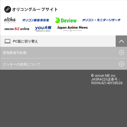
PC版に切り替え
禁無断複写転載
クッキーの使用について
© oricon ME inc.
JASRAC許諾番号：
9009642140Y38026