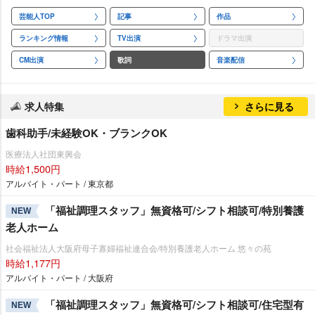
芸能人TOP
記事
作品
ランキング情報
TV出演
ドラマ出演
CM出演
歌詞
音楽配信
求人特集
さらに見る
歯科助手/未経験OK・ブランクOK
医療法人社団東興会
時給1,500円
アルバイト・パート / 東京都
「福祉調理スタッフ」無資格可/シフト相談可/特別養護
NEW
老人ホーム
社会福祉法人大阪府母子寡婦福祉連合会/特別養護老人ホーム 悠々の苑
時給1,177円
アルバイト・パート / 大阪府
「福祉調理スタッフ」無資格可/シフト相談可/住宅型有
NEW