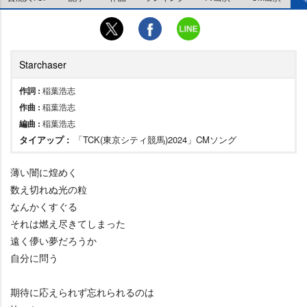
Starchaser
作詞 :
稲葉浩志
作曲 :
稲葉浩志
編曲 :
稲葉浩志
タイアップ :
「TCK(東京シティ競馬)2024」CMソング
薄い闇に煌めく
数え切れぬ光の粒
なんかくすぐる
それは燃え尽きてしまった
遠く儚い夢だろうか
自分に問う
期待に応えられず忘れられるのは