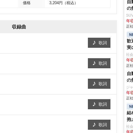
自
価格
3,204円（税込）
の
SU
年収
収録曲
正社
N
歓
歌詞
実
社会
年収
歌詞
正社
自
の
歌詞
ジ
年収
正社
歌詞
N
結
抱
歌詞
社会
年収