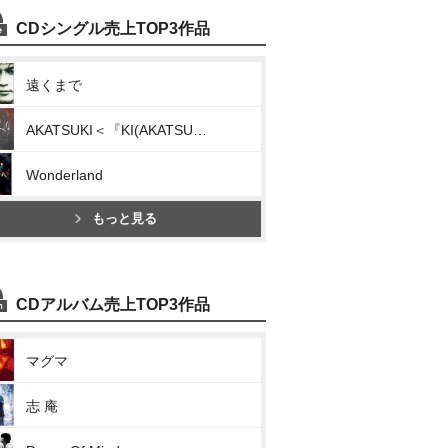
CDシングル売上TOP3作品
遠くまで
AKATSUKI＜『KI(AKATSUKI,静かな雨,I’m on fire)』他2曲収録＞
Wonderland
もっと見る
CDアルバム売上TOP3作品
マグマ
志 庵