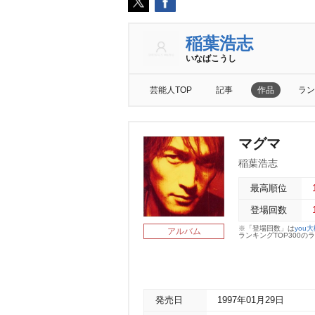
稲葉浩志
いなばこうし
芸能人TOP
記事
作品
ラン
マグマ
稲葉浩志
最高順位
登場回数
※「登場回数」は
you
アルバム
ランキングTOP300
発売日
1997年01月29日