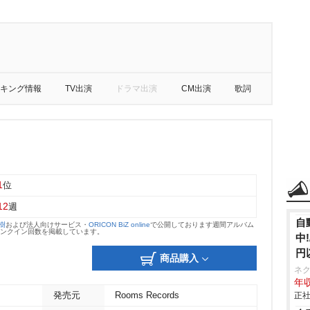
キング情報
TV出演
ドラマ出演
CM出演
歌詞
1
位
12
週
自
大樹
および法人向けサービス・
ORICON BiZ online
で公開しております週間アルバム
のランクイン回数を掲載しています。
中
円
商品購入
ネ
年収
発売元
Rooms Records
正社