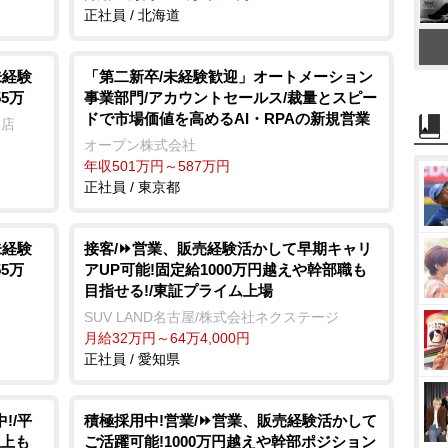
正社員 / 北海道
未経験
「第二新卒/未経験歓迎」オートメーション
55万
事業部門/アカウントセールス/裁量とスピー
ドで市場価値を高めるAI・RPAの新規営業
門店
オープン株式会社
年収501万円～587万円
正社員 / 東京都
未経験
接客/⏩️営業、販売経験活かして早期キャリ
55万
アUP可能!固定給1000万円越えや幹部職も
目指せる!/東証プライム上場
SUV LAND名古屋/株式会社ネクステージ
月給32万円～64万4,000円
正社員 / 愛知県
!/平
積極採用中!営業/⏩️営業、販売経験活かして
以上も
ご活躍可能!1000万円越えや幹部ポジション