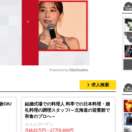
Powered by 
GliaStudios
求人検索
M
u
t
OK/
結婚式場での料理人 料亭での日本料理・婚
礼料理の調理スタッフ/～北海道の迎賓館で
e
和食のプロへ～
エルムガーデン
月給25万円～27万8,800円