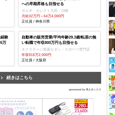
への早期昇格も目指せる
ボルボ・セレクト大田・川崎
月給32万円～64万4,000円
正社員 / 神奈川県
未経験
自動車の販売営業/平均年齢29.3歳/転居の無
55万
い転職で年収800万円も目指せる
ネクステージ箕面セダン・スポーツ専門店
年収816万2,000円
正社員 / 大阪府
続きはこちら
sponsored by 求人ボックス