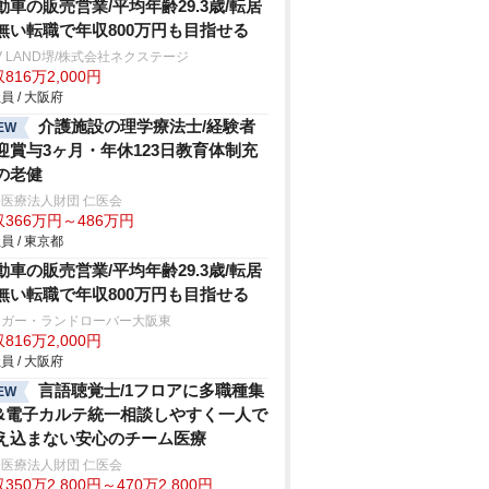
動車の販売営業/平均年齢29.3歳/転居
無い転職で年収800万円も目指せる
V LAND堺/株式会社ネクステージ
816万2,000円
員 / 大阪府
介護施設の理学療法士/経験者
EW
迎賞与3ヶ月・年休123日教育体制充
の老健
医療法人財団 仁医会
366万円～486万円
員 / 東京都
動車の販売営業/平均年齢29.3歳/転居
無い転職で年収800万円も目指せる
ャガー・ランドローバー大阪東
816万2,000円
員 / 大阪府
言語聴覚士/1フロアに多職種集
EW
&電子カルテ統一相談しやすく一人で
え込まない安心のチーム医療
医療法人財団 仁医会
350万2,800円～470万2,800円