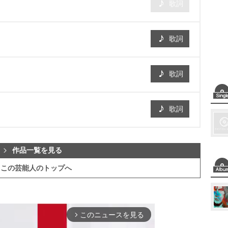
歌詞
歌詞
歌詞
歌詞
作品一覧を見る
この芸能人のトップへ
このニュースを見る
arrow_forward_ios