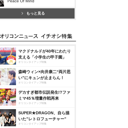
Peace Of Mind
もっと見る
マクドナルドが40年にわたり
支える「小学生の甲子園」
オリコンタイアップ特集
森崎ウィン×向井康二“両片思
い”にキュンが止まらん！
オリコンタイアップ特集
デカすぎ都市伝説発生!?ファ
ミマ45％増量作戦再来
オリコンタイアップ特集
SUPER★DRAGON、自ら描
いた”レトロフューチャー”
オリコンタイアップ特集