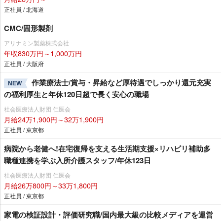
正社員 / 北海道
CMC/固形製剤
アリナミン製薬株式会社
年収830万円～1,000万円
正社員 / 大阪府
作業療法士/賞与・昇給など厚待遇でしっかり還元充実
NEW
の福利厚生と年休120日超で長く安心の職場
社会医療法人財団 仁医会
月給24万1,900円～32万1,900円
正社員 / 東京都
病院から老健へ!在宅復帰を支える生活期支援×リハビリ補助多
職種連携を学ぶ入所介護スタッフ/年休123日
社会医療法人財団 仁医会
月給26万800円～33万1,800円
正社員 / 東京都
家電の検証設計・評価研究職/国内最大級の比較メディアを運営