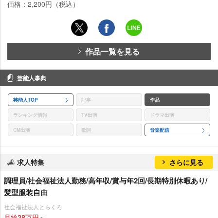
価格：2,200円（税込）
作品一覧を見る
芸能人事典
芸能人TOP
記事
作品
ランキング情報
TV出演
ドラマ出演
CM出演
歌詞
音楽配信
求人特集
さらに見る
調理員/社会福祉法人勤務/高年収/賞与年2回/長期特別休暇あり/
髪型服装自由
社会福祉法人とらくろ
月給28万円～