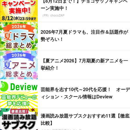
【8月12日まで！】チョコザップキャンペ
ーン実施中！
（PR）chocoZAP
2026年7月夏ドラマも、注目作＆話題作が
勢ぞろい！
【夏アニメ2026】7月期夏の新アニメを一
挙紹介！
芸能界を志す10代～20代を応援！ オーデ
ィション・スクール情報はDeview
漫画読み放題サブスクおすすめ11選【徹底
比較】