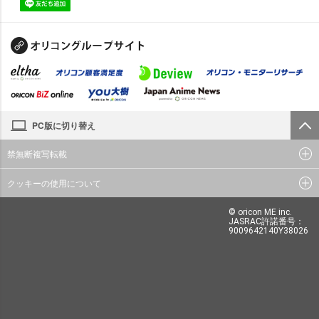
PC版に切り替え
禁無断複写転載
クッキーの使用について
© oricon ME inc.
JASRAC許諾番号：
9009642140Y38026