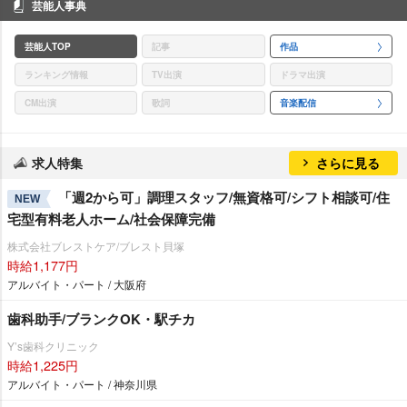
芸能人事典
芸能人TOP
記事
作品
ランキング情報
TV出演
ドラマ出演
CM出演
歌詞
音楽配信
求人特集
さらに見る
「週2から可」調理スタッフ/無資格可/シフト相談可/住
NEW
宅型有料老人ホーム/社会保障完備
株式会社ブレストケア/ブレスト貝塚
時給1,177円
アルバイト・パート / 大阪府
歯科助手/ブランクOK・駅チカ
Y’s歯科クリニック
時給1,225円
アルバイト・パート / 神奈川県