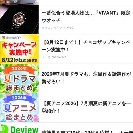
一番似合う登場人物は…『VIVANT』限定
ウオッチ
オリコンタイアップ特集
【8月12日まで！】チョコザップキャンペ
ーン実施中！
（PR）chocoZAP
2026年7月夏ドラマも、注目作＆話題作が
勢ぞろい！
【夏アニメ2026】7月期夏の新アニメを一
挙紹介！
芸能界を志す10代～20代を応援！ オーデ