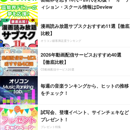
ィション・スクール情報はDeview
漫画読み放題サブスクおすすめ11選【徹底
比較】
オリコン顧客満足度ランキング
2026年動画配信サービスおすすめ40選
【徹底比較】
CS動画配信サービス20選
毎週の音楽ランキングから、ヒットの推移
をチェック！
試写会、登壇イベント、サインチェキなど
プレゼント！
プレゼント特集