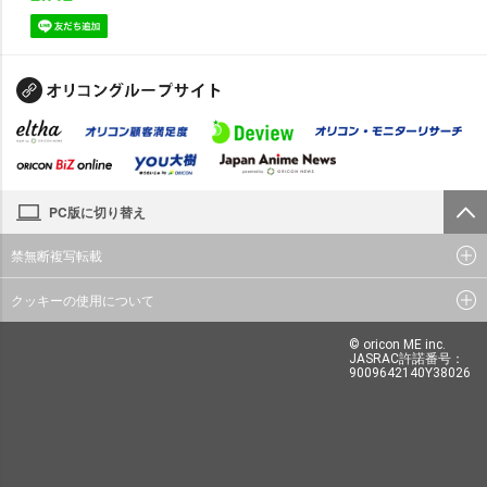
PC版に切り替え
禁無断複写転載
クッキーの使用について
© oricon ME inc.
JASRAC許諾番号：
9009642140Y38026