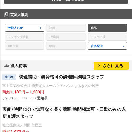
芸能人事典
芸能人TOP
記事
作品
ランキング情報
TV出演
ドラマ出演
CM出演
歌詞
音楽配信
求人特集
さらに見る
調理補助・無資格可の調理師/調理スタッフ
NEW
富士産業株式会社 軽費老人ホームケアハウスちあき内の厨房
時給1,180円～1,200円
アルバイト・パート / 愛知県
実働7時間15分で無理なく長く活躍!時間相談可・日勤のみの入
所介護スタッフ
社会医療法人財団 仁医会
時給1,472円～