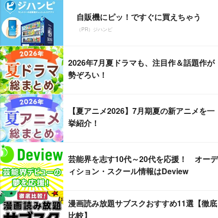
自販機にピッ！ですぐに買えちゃう
（PR）ジハンピ
2026年7月夏ドラマも、注目作＆話題作が
勢ぞろい！
【夏アニメ2026】7月期夏の新アニメを一
挙紹介！
芸能界を志す10代～20代を応援！ オーデ
ィション・スクール情報はDeview
漫画読み放題サブスクおすすめ11選【徹底
比較】