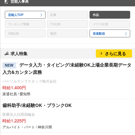
芸能人事典
芸能人TOP
記事
作品
ランキング情報
TV出演
ドラマ出演
CM出演
歌詞
音楽配信
求人特集
さらに見る
データ入力・タイピング/未経験OK上場企業長期データ
NEW
入力&カンタン庶務
パーソルテンプスタッフ株式会社
時給1,400円
派遣社員 / 愛知県
歯科助手/未経験OK・ブランクOK
医療法人社団高輪会
時給1,225円
アルバイト・パート / 神奈川県