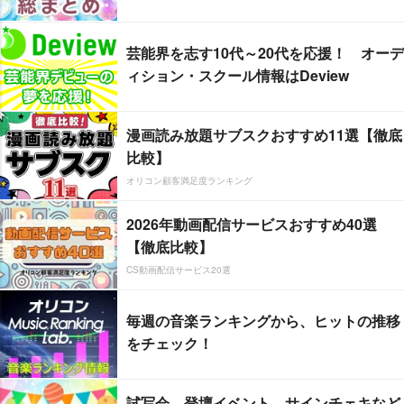
芸能界を志す10代～20代を応援！ オーデ
ィション・スクール情報はDeview
漫画読み放題サブスクおすすめ11選【徹底
比較】
オリコン顧客満足度ランキング
2026年動画配信サービスおすすめ40選
【徹底比較】
CS動画配信サービス20選
毎週の音楽ランキングから、ヒットの推移
をチェック！
試写会、登壇イベント、サインチェキなど