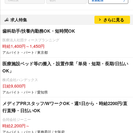
CM出演
歌詞
音楽配信
求人特集
さらに見る
歯科助手/扶養内勤務OK・短時間OK
医療法人社団ティースプランニング
時給1,400円～1,450円
アルバイト・パート / 東京都
医療施設ベッド等の搬入・設置作業「単発・短期・長期/日払い
OK」
株式会社ハンデックス
日給9,600円
アルバイト・パート / 愛知県
メディアPRスタッフ/WワークOK・週1日から・時給2200円/直
行直帰・日払いOK
合同会社ジーニー
時給2,200円～
アルバイト・パート / 業務委託 / 大阪府