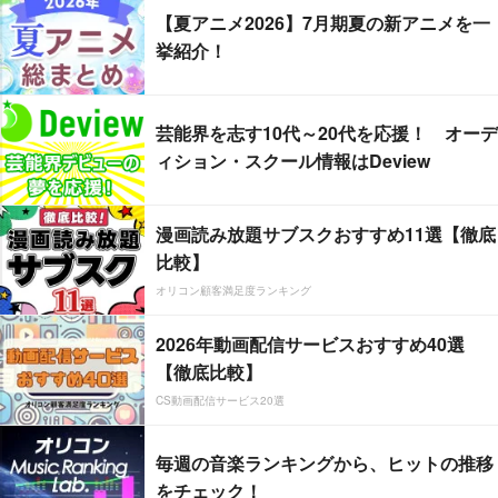
【夏アニメ2026】7月期夏の新アニメを一
挙紹介！
芸能界を志す10代～20代を応援！ オーデ
ィション・スクール情報はDeview
漫画読み放題サブスクおすすめ11選【徹底
比較】
オリコン顧客満足度ランキング
2026年動画配信サービスおすすめ40選
【徹底比較】
CS動画配信サービス20選
毎週の音楽ランキングから、ヒットの推移
をチェック！