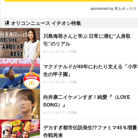
sponsored by 求人ボックス
オリコンニュース イチオシ特集
川島海荷さんと学ぶ 日常に潜む“人身取
引”のリアル
オリコンタイアップ特集
マクドナルドが40年にわたり支える「小学
生の甲子園」
オリコンタイアップ特集
向井康二イケメンすぎ！純愛『（LOVE
SONG）』
オリコンタイアップ特集
デカすぎ都市伝説発生!?ファミマ45％増量
作戦再来