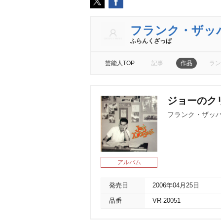
フランク・ザッ
ふらんくざっぱ
芸能人TOP
記事
作品
ラン
ジョーのク
フランク・ザッ
アルバム
発売日
2006年04月25日
品番
VR-20051