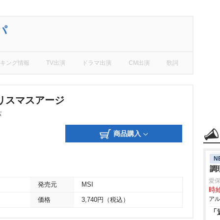
パ
キング情報
TV出演
ドラマ出演
CM出演
歌詞
リスマスアージ
パ
商品購入
N
調
愛保
発売元
MSI
時給
アル
価格
3,740円（税込）
「