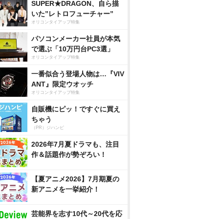
SUPER★DRAGON、自ら描
いた”レトロフューチャー”
オリコンタイアップ特集
パソコンメーカー社員が本気
で選ぶ「10万円台PC3選」
オリコンタイアップ特集
一番似合う登場人物は…『VIV
ANT』限定ウオッチ
オリコンタイアップ特集
自販機にピッ！ですぐに買え
ちゃう
（PR）ジハンピ
2026年7月夏ドラマも、注目
作＆話題作が勢ぞろい！
【夏アニメ2026】7月期夏の
新アニメを一挙紹介！
芸能界を志す10代～20代を応