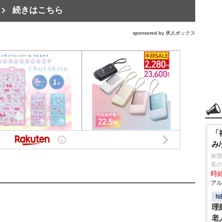
続きはこちら
sponsored by 求人ボックス
「
み
有限
美
時給
アル
N
理
老