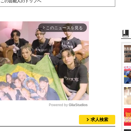
この芸能人のトップへ
このニュースを見る
arrow_forward_ios
Powered by 
GliaStudios
求人検索
M
u