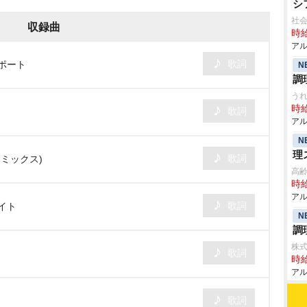
シ
社
収録曲
時給
アル
歌詞
ポート
N
調
うれ
時給
歌詞
アル
N
理
歌詞
・ミックス)
高
時給
アル
歌詞
イト
N
調
株
歌詞
時給
アル
歌詞