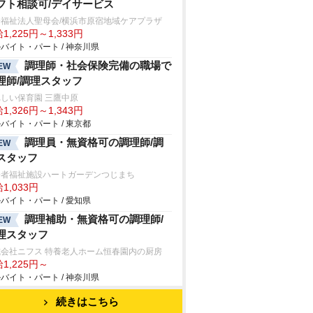
フト相談可/デイサービス
会福祉法人聖母会/横浜市原宿地域ケアプラザ
1,225円～1,333円
バイト・パート / 神奈川県
調理師・社会保険完備の職場で
EW
理師/調理スタッフ
しい保育園 三鷹中原
1,326円～1,343円
バイト・パート / 東京都
調理員・無資格可の調理師/調
EW
スタッフ
齢者福祉施設ハートガーデンつじまち
1,033円
バイト・パート / 愛知県
調理補助・無資格可の調理師/
EW
理スタッフ
式会社ニフス 特養老人ホーム恒春園内の厨房
1,225円～
バイト・パート / 神奈川県
続きはこちら