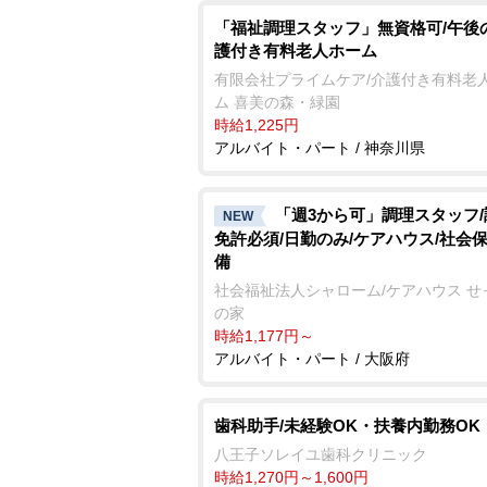
「福祉調理スタッフ」無資格可/午後
護付き有料老人ホーム
有限会社プライムケア/介護付き有料老
ム 喜美の森・緑園
時給1,225円
アルバイト・パート / 神奈川県
「週3から可」調理スタッフ
NEW
免許必須/日勤のみ/ケアハウス/社会
備
社会福祉法人シャローム/ケアハウス せ
の家
時給1,177円～
アルバイト・パート / 大阪府
歯科助手/未経験OK・扶養内勤務OK
八王子ソレイユ歯科クリニック
時給1,270円～1,600円