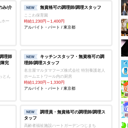
t
のみ/介
無資格可の調理師/調理スタッフ
NEW
e
ここわ保育園
人ホー
時給1,230円～1,400円
アルバイト・パート / 東京都
/調理師
キッチンスタッフ・無資格可の調
NEW
保障完
理師/調理スタッフ
名古屋マルタマフーズ株式会社 特別養護老人
っとん
ホームエトワール内の厨房
時給1,230円～1,330円
アルバイト・パート / 東京都
調理員・無資格可の調理師/調理ス
NEW
タッフ
高齢者福祉施設ハートガーデンつじまち