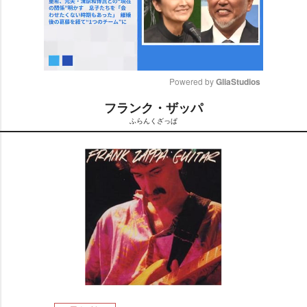
Powered by 
GliaStudios
フランク・ザッパ
M
ふらんくざっぱ
u
t
e