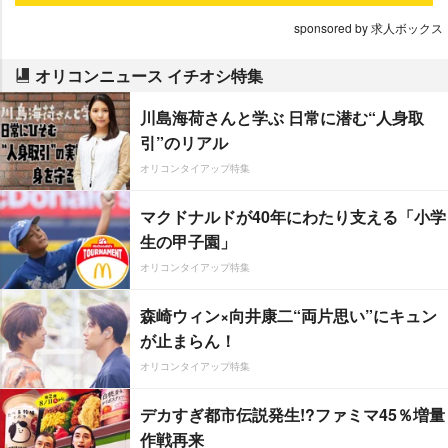
sponsored by 求人ボックス
オリコンニュース イチオシ特集
川島海荷さんと学ぶ 日常に潜む“人身取
引”のリアル
オリコンタイアップ特集
マクドナルドが40年にわたり支える「小学
生の甲子園」
オリコンタイアップ特集
森崎ウィン×向井康二“両片思い”にキュン
が止まらん！
オリコンタイアップ特集
デカすぎ都市伝説発生!?ファミマ45％増量
作戦再来