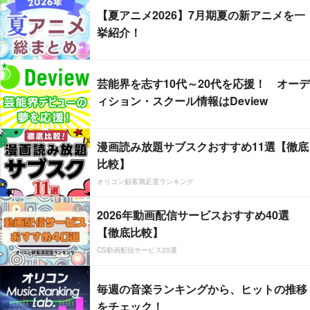
【夏アニメ2026】7月期夏の新アニメを一
挙紹介！
芸能界を志す10代～20代を応援！ オーデ
ィション・スクール情報はDeview
漫画読み放題サブスクおすすめ11選【徹底
比較】
オリコン顧客満足度ランキング
2026年動画配信サービスおすすめ40選
【徹底比較】
CS動画配信サービス20選
毎週の音楽ランキングから、ヒットの推移
をチェック！