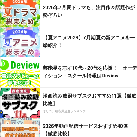
2026年7月夏ドラマも、注目作＆話題作が
勢ぞろい！
【夏アニメ2026】7月期夏の新アニメを一
挙紹介！
芸能界を志す10代～20代を応援！ オーデ
ィション・スクール情報はDeview
漫画読み放題サブスクおすすめ11選【徹底
比較】
オリコン顧客満足度ランキング
2026年動画配信サービスおすすめ40選
【徹底比較】