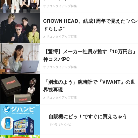
オリコンタイアップ特集
CROWN HEAD、結成1周年で見えた”バン
ドらしさ”
オリコンタイアップ特集
【驚愕】メーカー社員が推す「10万円台」
神コスパPC
オリコンタイアップ特集
「別班のよう」腕時計で『VIVANT』の世
界観再現
オリコンタイアップ特集
自販機にピッ！ですぐに買えちゃう
（PR）ジハンピ