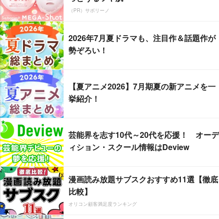
（PR）サボリーノ
2026年7月夏ドラマも、注目作＆話題作が
勢ぞろい！
【夏アニメ2026】7月期夏の新アニメを一
挙紹介！
芸能界を志す10代～20代を応援！ オーデ
ィション・スクール情報はDeview
漫画読み放題サブスクおすすめ11選【徹底
比較】
オリコン顧客満足度ランキング