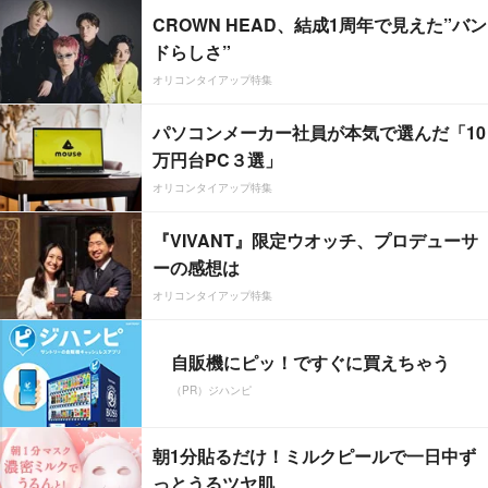
CROWN HEAD、結成1周年で見えた”バン
ドらしさ”
オリコンタイアップ特集
パソコンメーカー社員が本気で選んだ「10
万円台PC３選」
オリコンタイアップ特集
『VIVANT』限定ウオッチ、プロデューサ
ーの感想は
オリコンタイアップ特集
自販機にピッ！ですぐに買えちゃう
（PR）ジハンピ
朝1分貼るだけ！ミルクピールで一日中ず
っとうるツヤ肌