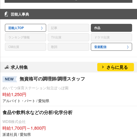
芸能人事典
芸能人TOP
記事
作品
ランキング情報
TV出演
ドラマ出演
CM出演
歌詞
音楽配信
求人特集
さらに見る
無資格可の調理師/調理スタッフ
NEW
めいてつ保育ステーション知立ぽっぽ園
時給1,250円
アルバイト・パート / 愛知県
食品や飲料水などの分析/化学分析
WDB株式会社
時給1,700円～1,800円
派遣社員 / 愛知県