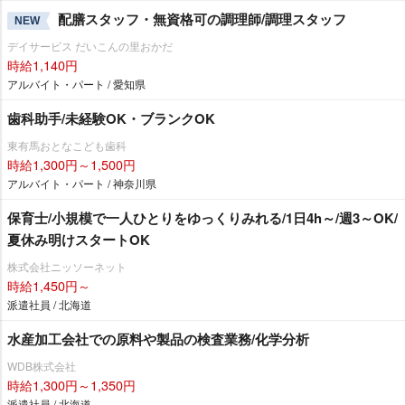
配膳スタッフ・無資格可の調理師/調理スタッフ
NEW
デイサービス だいこんの里おかだ
時給1,140円
アルバイト・パート / 愛知県
歯科助手/未経験OK・ブランクOK
東有馬おとなこども歯科
時給1,300円～1,500円
アルバイト・パート / 神奈川県
保育士/小規模で一人ひとりをゆっくりみれる/1日4h～/週3～OK/
夏休み明けスタートOK
株式会社ニッソーネット
時給1,450円～
派遣社員 / 北海道
水産加工会社での原料や製品の検査業務/化学分析
WDB株式会社
時給1,300円～1,350円
派遣社員 / 北海道