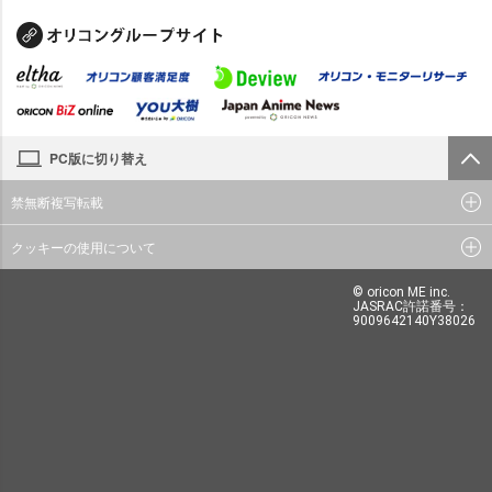
PC版に切り替え
禁無断複写転載
クッキーの使用について
© oricon ME inc.
JASRAC許諾番号：
9009642140Y38026