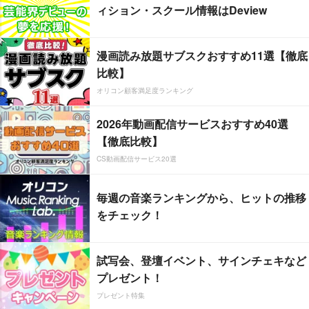
ィション・スクール情報はDeview
漫画読み放題サブスクおすすめ11選【徹底
比較】
オリコン顧客満足度ランキング
2026年動画配信サービスおすすめ40選
【徹底比較】
CS動画配信サービス20選
毎週の音楽ランキングから、ヒットの推移
をチェック！
試写会、登壇イベント、サインチェキなど
プレゼント！
プレゼント特集