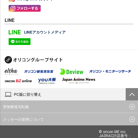
LINE
LINEアカウントメディア
PC版に切り替え
禁無断複写転載
クッキーの使用について
© oricon ME inc.
JASRAC許諾番号：