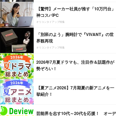
【驚愕】メーカー社員が推す「10万円台」
神コスパPC
オリコンタイアップ特集
「別班のよう」腕時計で『VIVANT』の世
界観再現
オリコンタイアップ特集
2026年7月夏ドラマも、注目作＆話題作が
勢ぞろい！
【夏アニメ2026】7月期夏の新アニメを一
挙紹介！
芸能界を志す10代～20代を応援！ オーデ