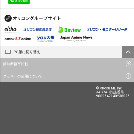
PC版に切り替え
禁無断複写転載
クッキーの使用について
© oricon ME inc.
JASRAC許諾番号：
9009642140Y38026