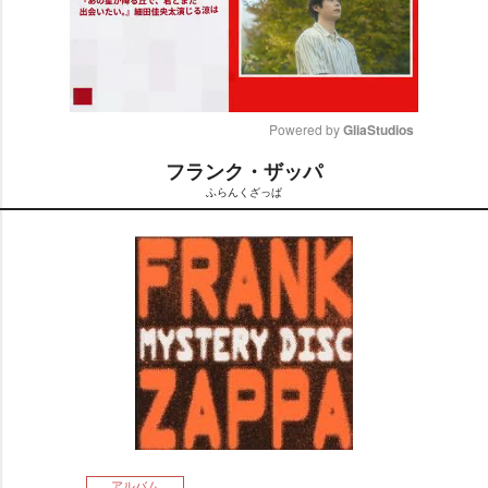
Powered by 
GliaStudios
フランク・ザッパ
M
ふらんくざっぱ
u
t
e
アルバム