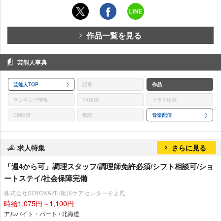
作品一覧を見る
芸能人事典
芸能人TOP
記事
作品
ランキング情報
TV出演
ドラマ出演
CM出演
歌詞
音楽配信
求人特集
さらに見る
「週4から可」調理スタッフ/調理師免許必須/シフト相談可/ショ
ートステイ/社会保障完備
株式会社SOYOKAZE/旭川ケアセンターそよ風
時給1,075円～1,100円
アルバイト・パート / 北海道