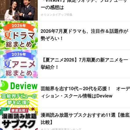
ーの感想は
オリコンタイアップ特集
2026年7月夏ドラマも、注目作＆話題作が
勢ぞろい！
【夏アニメ2026】7月期夏の新アニメを一
挙紹介！
芸能界を志す10代～20代を応援！ オーデ
ィション・スクール情報はDeview
漫画読み放題サブスクおすすめ11選【徹底
比較】
オリコン顧客満足度ランキング