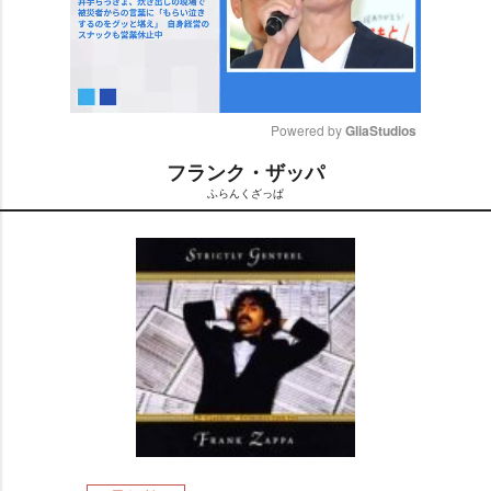
Powered by 
GliaStudios
フランク・ザッパ
M
ふらんくざっぱ
u
t
e