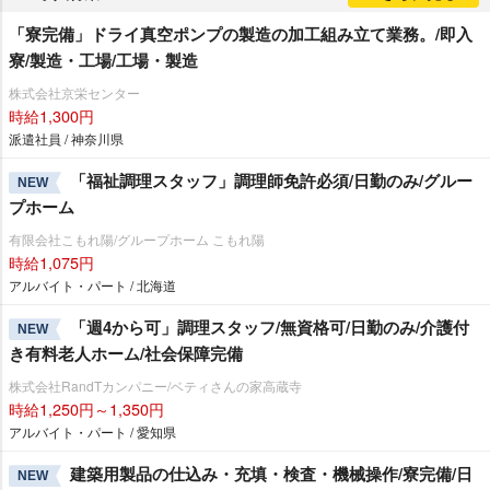
「寮完備」ドライ真空ポンプの製造の加工組み立て業務。/即入
寮/製造・工場/工場・製造
株式会社京栄センター
時給1,300円
派遣社員 / 神奈川県
「福祉調理スタッフ」調理師免許必須/日勤のみ/グルー
NEW
プホーム
有限会社こもれ陽/グループホーム こもれ陽
時給1,075円
アルバイト・パート / 北海道
「週4から可」調理スタッフ/無資格可/日勤のみ/介護付
NEW
き有料老人ホーム/社会保障完備
株式会社RandTカンパニー/ベティさんの家高蔵寺
時給1,250円～1,350円
アルバイト・パート / 愛知県
建築用製品の仕込み・充填・検査・機械操作/寮完備/日
NEW