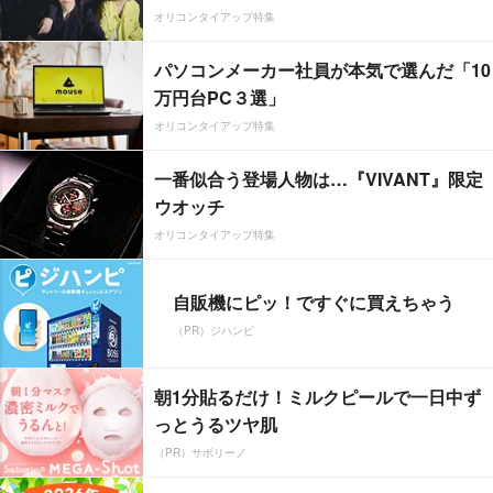
オリコンタイアップ特集
パソコンメーカー社員が本気で選んだ「10
万円台PC３選」
オリコンタイアップ特集
一番似合う登場人物は…『VIVANT』限定
ウオッチ
オリコンタイアップ特集
自販機にピッ！ですぐに買えちゃう
（PR）ジハンピ
朝1分貼るだけ！ミルクピールで一日中ず
っとうるツヤ肌
（PR）サボリーノ