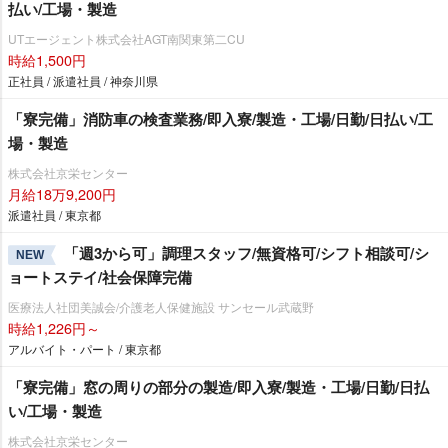
払い/工場・製造
UTエージェント株式会社AGT南関東第二CU
時給1,500円
正社員 / 派遣社員 / 神奈川県
「寮完備」消防車の検査業務/即入寮/製造・工場/日勤/日払い/工
場・製造
株式会社京栄センター
月給18万9,200円
派遣社員 / 東京都
「週3から可」調理スタッフ/無資格可/シフト相談可/シ
NEW
ョートステイ/社会保障完備
医療法人社団美誠会/介護老人保健施設 サンセール武蔵野
時給1,226円～
アルバイト・パート / 東京都
「寮完備」窓の周りの部分の製造/即入寮/製造・工場/日勤/日払
い/工場・製造
株式会社京栄センター