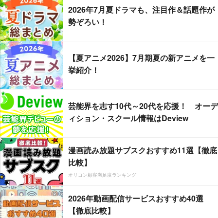
2026年7月夏ドラマも、注目作＆話題作が
勢ぞろい！
【夏アニメ2026】7月期夏の新アニメを一
挙紹介！
芸能界を志す10代～20代を応援！ オーデ
ィション・スクール情報はDeview
漫画読み放題サブスクおすすめ11選【徹底
比較】
オリコン顧客満足度ランキング
2026年動画配信サービスおすすめ40選
【徹底比較】