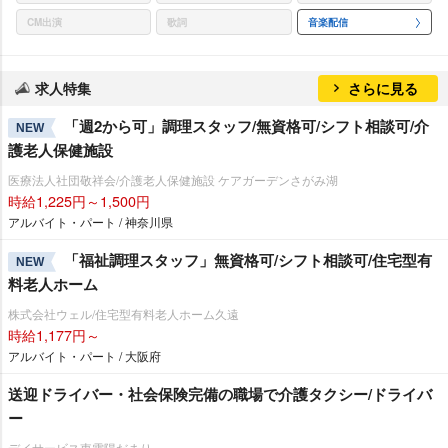
CM出演
歌詞
音楽配信
求人特集
さらに見る
「週2から可」調理スタッフ/無資格可/シフト相談可/介
NEW
護老人保健施設
医療法人社団敬祥会/介護老人保健施設 ケアガーデンさがみ湖
時給1,225円～1,500円
アルバイト・パート / 神奈川県
「福祉調理スタッフ」無資格可/シフト相談可/住宅型有
NEW
料老人ホーム
株式会社ウェル/住宅型有料老人ホーム久遠
時給1,177円～
アルバイト・パート / 大阪府
送迎ドライバー・社会保険完備の職場で介護タクシー/ドライバ
ー
デイサービス東雲陽だまり