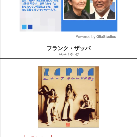
Powered by 
GliaStudios
フランク・ザッパ
M
ふらんくざっぱ
u
t
e