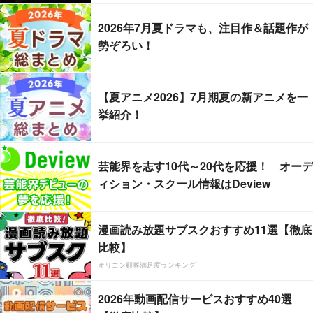
2026年7月夏ドラマも、注目作＆話題作が
勢ぞろい！
【夏アニメ2026】7月期夏の新アニメを一
挙紹介！
芸能界を志す10代～20代を応援！ オーデ
ィション・スクール情報はDeview
漫画読み放題サブスクおすすめ11選【徹底
比較】
オリコン顧客満足度ランキング
2026年動画配信サービスおすすめ40選