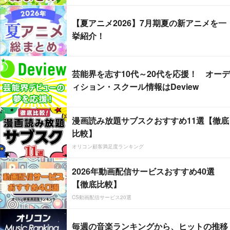
【夏アニメ2026】7月期夏の新アニメを一
挙紹介！
芸能界を志す10代～20代を応援！ オーデ
ィション・スクール情報はDeview
漫画読み放題サブスクおすすめ11選【徹底
比較】
オリコン顧客満足度ランキング
2026年動画配信サービスおすすめ40選
【徹底比較】
CS動画配信サービス20選
毎週の音楽ランキングから、ヒットの推移