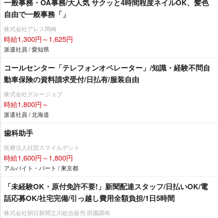
一般事務・OA事務/大人気 サクッと4時間程度ネイルOK、髪色
自由で一般事務「」
株式会社アレス岡崎
時給1,300円～1,625円
派遣社員 / 愛知県
コールセンター「テレフォンオペレーター」/知識・経験不問自
動車保険の資料請求受付/日払有/服装自由
株式会社グルージョブ
時給1,800円～
派遣社員 / 北海道
歯科助手
医療法人社団スマイルデント
時給1,600円～1,800円
アルバイト・パート / 東京都
「未経験OK・原付免許不要!」新聞配達スタッフ/日払いOK/電
話応募OK/社宅完備/引っ越し費用全額負担/1日5時間
株式会社朝日新聞立川総合販売 田園調布