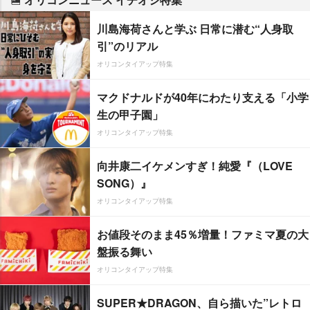
川島海荷さんと学ぶ 日常に潜む“人身取
引”のリアル
オリコンタイアップ特集
マクドナルドが40年にわたり支える「小学
生の甲子園」
オリコンタイアップ特集
向井康二イケメンすぎ！純愛『（LOVE
SONG）』
オリコンタイアップ特集
お値段そのまま45％増量！ファミマ夏の大
盤振る舞い
オリコンタイアップ特集
SUPER★DRAGON、自ら描いた”レトロ