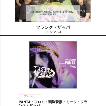
フランク・ザッパ
ふらんくざっぱ
M
u
t
e
アルバム
PANTA・フロム・頭脳警察・ミーツ・フラ
ンク・ザッパ