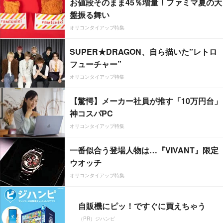
お値段そのまま45％増量！ファミマ夏の大
盤振る舞い
オリコンタイアップ特集
SUPER★DRAGON、自ら描いた”レトロ
フューチャー”
オリコンタイアップ特集
【驚愕】メーカー社員が推す「10万円台」
神コスパPC
オリコンタイアップ特集
一番似合う登場人物は…『VIVANT』限定
ウオッチ
オリコンタイアップ特集
自販機にピッ！ですぐに買えちゃう
（PR）ジハンピ