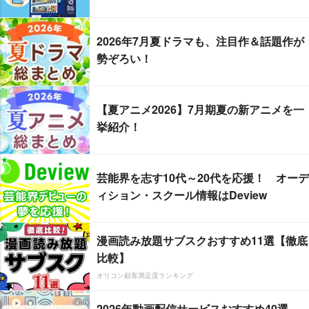
2026年7月夏ドラマも、注目作＆話題作が
勢ぞろい！
【夏アニメ2026】7月期夏の新アニメを一
挙紹介！
芸能界を志す10代～20代を応援！ オーデ
ィション・スクール情報はDeview
漫画読み放題サブスクおすすめ11選【徹底
比較】
オリコン顧客満足度ランキング
2026年動画配信サービスおすすめ40選