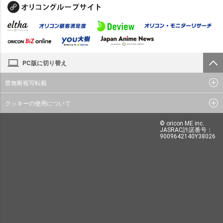
PC版に切り替え
禁無断複写転載
クッキーの使用について
© oricon ME inc.
JASRAC許諾番号：
9009642140Y38026