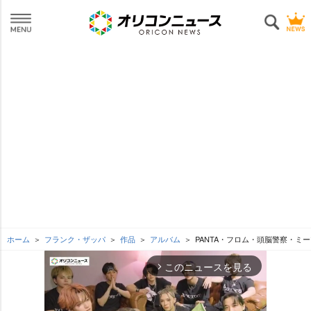
ホーム
フランク・ザッパ
作品
アルバム
PANTA・フロム・頭脳警察・ミ
このニュースを見る
arrow_forward_ios