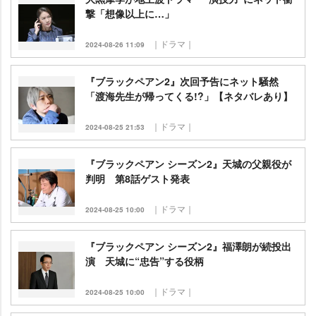
撃「想像以上に…」
｜ドラマ｜
2024-08-26 11:09
『ブラックペアン2』次回予告にネット騒然
「渡海先生が帰ってくる!?」【ネタバレあり】
｜ドラマ｜
2024-08-25 21:53
『ブラックペアン シーズン2』天城の父親役が
判明 第8話ゲスト発表
｜ドラマ｜
2024-08-25 10:00
『ブラックペアン シーズン2』福澤朗が続投出
演 天城に“忠告”する役柄
｜ドラマ｜
2024-08-25 10:00