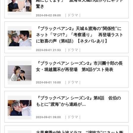
驚き
｜ドラマ｜
2024-09-02 09:00
『ブラックペアン2』天城＆渡海の“関係性”に
ネット「マジ!?」「考察通り」 再登場ラスト
に歓喜の声（第8話）【ネタバレあり】
｜ドラマ｜
2024-09-01 21:53
『ブラックペアン シーズン2』市川團十郎の長
女・堀越麗禾が再登場 第9話ゲスト発表
｜ドラマ｜
2024-09-01 10:00
『ブラックペアン シーズン2』第8話 佐伯の
もとに”渡海”から連絡が…
｜ドラマ｜
2024-09-01 09:00
大黒摩季が地上波ドラマ “演技力”にネット衝