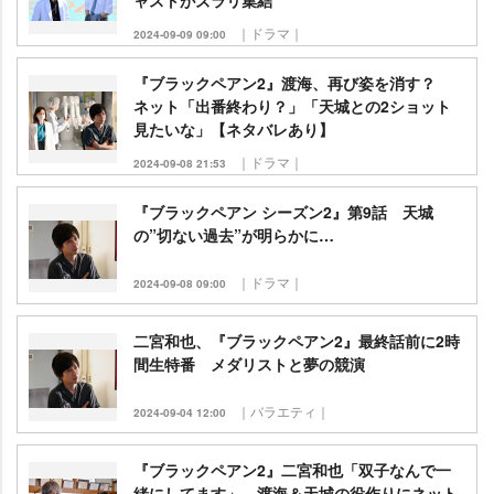
ャストがズラリ集結
｜ドラマ｜
2024-09-09 09:00
『ブラックペアン2』渡海、再び姿を消す？
ネット「出番終わり？」「天城との2ショット
見たいな」【ネタバレあり】
｜ドラマ｜
2024-09-08 21:53
『ブラックペアン シーズン2』第9話 天城
の”切ない過去”が明らかに…
｜ドラマ｜
2024-09-08 09:00
二宮和也、『ブラックペアン2』最終話前に2時
間生特番 メダリストと夢の競演
｜バラエティ｜
2024-09-04 12:00
『ブラックペアン2』二宮和也「双子なんで一
緒にしてます」 渡海＆天城の役作りにネット