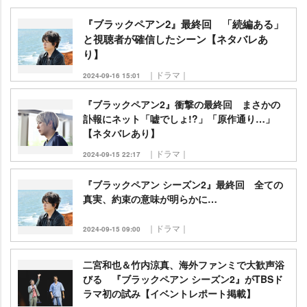
『ブラックペアン2』最終回 「続編ある」
と視聴者が確信したシーン【ネタバレあ
り】
｜ドラマ｜
2024-09-16 15:01
『ブラックペアン2』衝撃の最終回 まさかの
訃報にネット「嘘でしょ!?」「原作通り…」
【ネタバレあり】
｜ドラマ｜
2024-09-15 22:17
『ブラックペアン シーズン2』最終回 全ての
真実、約束の意味が明らかに…
｜ドラマ｜
2024-09-15 09:00
二宮和也＆竹内涼真、海外ファンミで大歓声浴
びる 『ブラックペアン シーズン2』がTBSド
ラマ初の試み【イベントレポート掲載】