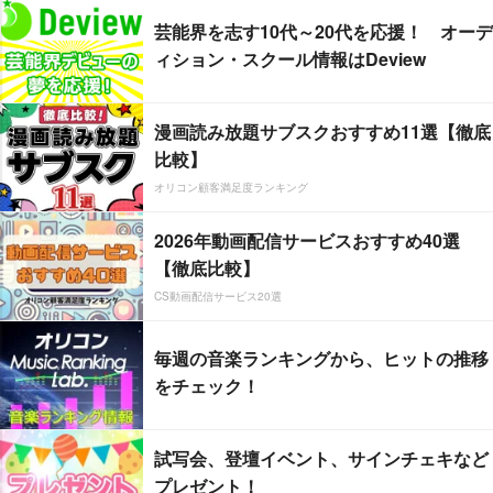
芸能界を志す10代～20代を応援！ オーデ
ィション・スクール情報はDeview
漫画読み放題サブスクおすすめ11選【徹底
比較】
オリコン顧客満足度ランキング
2026年動画配信サービスおすすめ40選
【徹底比較】
CS動画配信サービス20選
毎週の音楽ランキングから、ヒットの推移
をチェック！
試写会、登壇イベント、サインチェキなど
プレゼント！