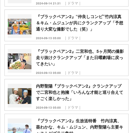
｜ドラマ｜
2024-09-14 21:31
『ブラックペアン2』“仲良しコンビ”竹内涼真
＆キム・ムジュンが共にクランクアップ「予想
通り大変な撮影でした（笑）」
｜ドラマ｜
2024-09-13 05:00
『ブラックペアン2』二宮和也、5ヶ月間の撮影
走り抜けクランクアップ「また日曜劇場に戻っ
てきたい」
｜ドラマ｜
2024-09-13 05:00
内野聖陽『ブラックペアン2』クランクアップ
で二宮和也と抱擁「いろんな才能と巡り合えて
すごく楽しかった」
｜ドラマ｜
2024-09-13 05:00
『ブラックペアン2』生放送特番 竹内涼真、
葵わかな、キム・ムジュン、内野聖陽ら主要キ