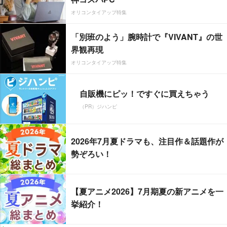
オリコンタイアップ特集
「別班のよう」腕時計で『VIVANT』の世
界観再現
オリコンタイアップ特集
自販機にピッ！ですぐに買えちゃう
（PR）ジハンピ
2026年7月夏ドラマも、注目作＆話題作が
勢ぞろい！
【夏アニメ2026】7月期夏の新アニメを一
挙紹介！