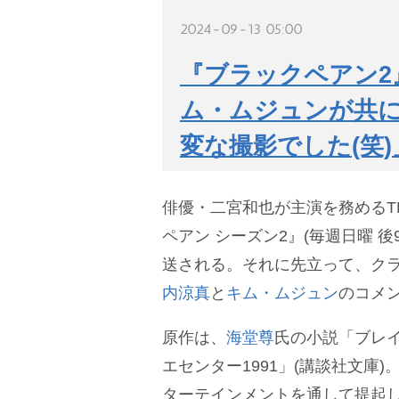
2024-09-13 05:00
『ブラックペアン2
ム・ムジュンが共
変な撮影でした(笑)
俳優・二宮和也が主演を務めるT
ペアン シーズン2』(毎週日曜 後9
送される。それに先立って、ク
内涼真
と
キム・ムジュン
のコメ
原作は、
海堂尊
氏の小説「ブレイ
エセンター1991」(講談社文庫
ターテインメントを通して提起し