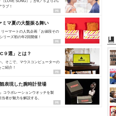
OVE SONG）』が8／５よりJ:C
アラブ！
ァミマ夏の大盤振る舞い
ミリーマートの人気企画「お値段その
、シリーズ初の年2回開催！
C９選」とは？
い。そこで、マウスコンピューターの
をご紹介！
界観表現した腕時計登場
NT』コラボレーションウオッチを製
担当者が魅力を解説する。