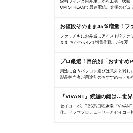
森崎ウィンと向井康二がW主演！映画『（L
OM STREAMで最速配信。究極のピュ
お値段そのまま45％増量！フ
ファミチキにお弁当にアイスも!?ファ
まま おかわり45％増量作戦」が今夏
プロ厳選！目的別「おすすめP
用途に合うパソコン選びは意外と難し
製品担当者が用途別のおすすめモデル
『VIVANT』続編の鍵は…世
セイコーが、TBS系日曜劇場『VIVA
作。ドラマプロデューサーとセイコー