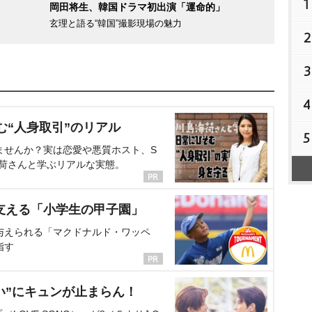
1
岡田将生、韓国ドラマ初出演「運命的」
玄理と語る“韓国”撮影現場の魅力
2
3
4
む“人身取引”のリアル
5
ませんか？実は恋愛や悪質ホスト、S
海荷さんと学ぶリアルな実態。
支える「小学生の甲子園」
与えられる「マクドナルド・ワッペ
指す
い”にキュンが止まらん！