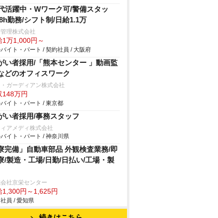
0代活躍中・Wワーク可/警備スタッ
/8h勤務/シフト制/日給1.1万
菱管理株式会社
1万1,000円～
バイト・パート / 契約社員 / 大阪府
がい者採用/「熊本センター 」動画監
などのオフィスワーク
ー・ガーディアン株式会社
148万円
バイト・パート / 東京都
がい者採用/事務スタッフ
フィアメディ株式会社
バイト・パート / 神奈川県
寮完備」自動車部品 外観検査業務/即
寮/製造・工場/日勤/日払い/工場・製
式会社京栄センター
1,300円～1,625円
社員 / 愛知県
続きはこちら