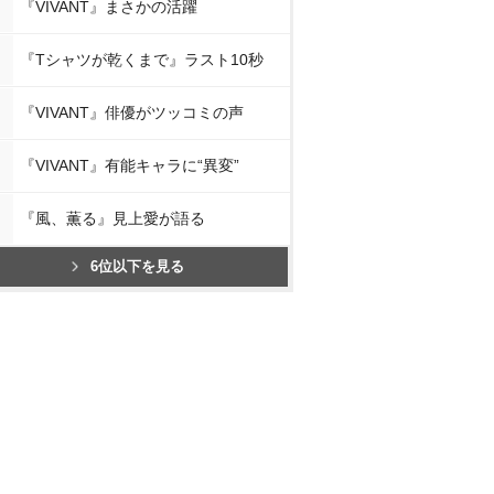
『VIVANT』まさかの活躍
『Tシャツが乾くまで』ラスト10秒
『VIVANT』俳優がツッコミの声
『VIVANT』有能キャラに“異変”
『風、薫る』見上愛が語る
6位以下を見る