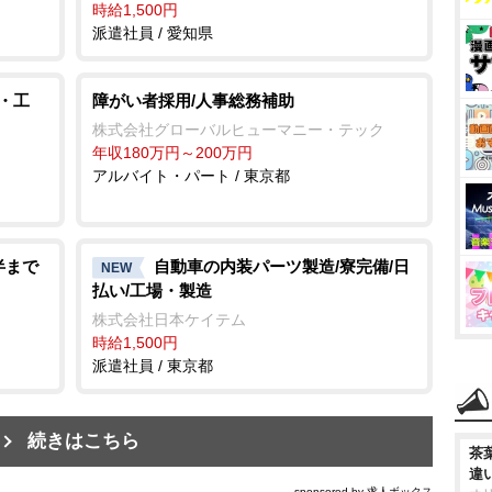
時給1,500円
派遣社員 / 愛知県
・工
障がい者採用/人事総務補助
株式会社グローバルヒューマニー・テック
年収180万円～200万円
アルバイト・パート / 東京都
半まで
自動車の内装パーツ製造/寮完備/日
NEW
払い/工場・製造
株式会社日本ケイテム
時給1,500円
派遣社員 / 東京都
続きはこちら
茶
違
sponsored by 求人ボックス