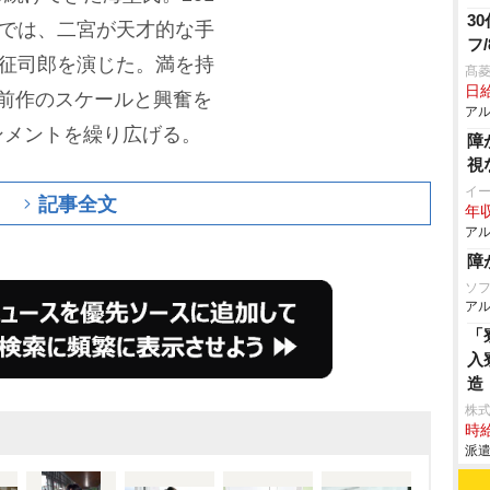
3
1では、二宮が天才的な手
フ
海征司郎を演じた。満を持
髙
日給
前作のスケールと興奮を
アル
ンメントを繰り広げる。
障
視
イ
記事全文
年収
アル
障
ソ
アル
「
入
造
株
時給
派遣