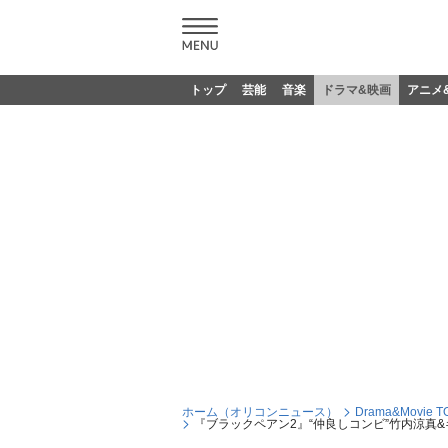
トップ
芸能
音楽
ドラマ&映画
アニメ
ホーム（オリコンニュース）
Drama&Movie T
『ブラックペアン2』“仲良しコンビ”竹内涼真