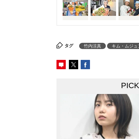
タグ
竹内涼真
キム・ムジュ
PIC