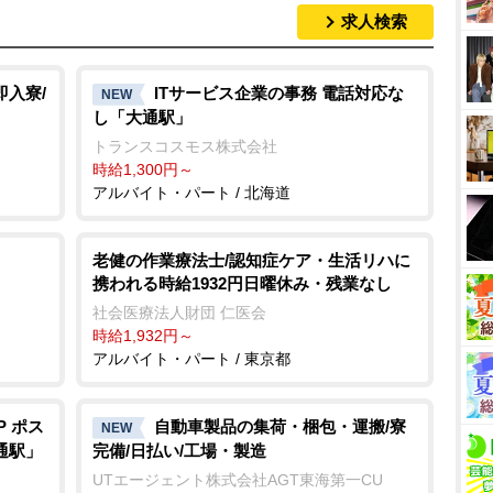
求人検索
即入寮/
ITサービス企業の事務 電話対応な
NEW
し「大通駅」
トランスコスモス株式会社
時給1,300円～
アルバイト・パート / 北海道
老健の作業療法士/認知症ケア・生活リハに
携われる時給1932円日曜休み・残業なし
社会医療法人財団 仁医会
時給1,932円～
アルバイト・パート / 東京都
P ポス
自動車製品の集荷・梱包・運搬/寮
NEW
通駅」
完備/日払い/工場・製造
UTエージェント株式会社AGT東海第一CU