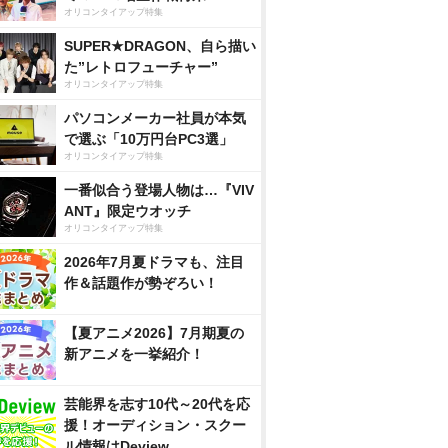
オリコンタイアップ特集
SUPER★DRAGON、自ら描い
た”レトロフューチャー”
オリコンタイアップ特集
パソコンメーカー社員が本気
で選ぶ「10万円台PC3選」
オリコンタイアップ特集
一番似合う登場人物は…『VIV
ANT』限定ウオッチ
オリコンタイアップ特集
2026年7月夏ドラマも、注目
作＆話題作が勢ぞろい！
【夏アニメ2026】7月期夏の
新アニメを一挙紹介！
芸能界を志す10代～20代を応
援！オーディション・スクー
ル情報はDeview