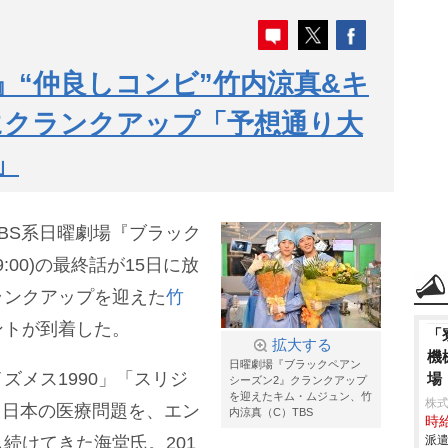
』“仲良しコンビ”竹内涼真&キ
にクランクアップ「予想通り大
」
BS系日曜劇場『ブラック
:00)の最終話が15日に放
ランクアップを迎えた
竹
ントが到着した。
「
拡大する
機
日曜劇場『ブラックペアン
ズメス1990」「スリジ
場
シーズン2』クランクアップ
を迎えたキム・ムジュン、竹
株
)。日本の医療問題を、エン
内涼真（C）TBS
時給
続けてきた海堂氏。201
派遣