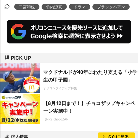
る。
二宮和也
竹内涼真
ドラマ
ブラックペアン
PICK UP
マクドナルドが40年にわたり支える「小学
生の甲子園」
オリコンタイアップ特集
【8月12日まで！】チョコザップキャンペ
ーン実施中！
（PR）chocoZAP
求人特集
さらに見る