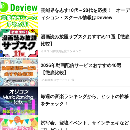
芸能界を志す10代～20代を応援！ オーデ
ィション・スクール情報はDeview
漫画読み放題サブスクおすすめ11選【徹底
比較】
オリコン顧客満足度ランキング
2026年動画配信サービスおすすめ40選
【徹底比較】
CS動画配信サービス20選
毎週の音楽ランキングから、ヒットの推移
をチェック！
試写会、登壇イベント、サインチェキなど
プレゼント！