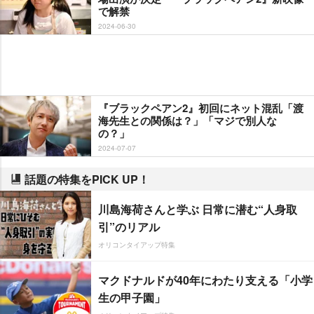
で解禁
2024-06-30
『ブラックペアン2』初回にネット混乱「渡
海先生との関係は？」「マジで別人な
の？」
2024-07-07
話題の特集をPICK UP！
川島海荷さんと学ぶ 日常に潜む“人身取
引”のリアル
オリコンタイアップ特集
マクドナルドが40年にわたり支える「小学
生の甲子園」