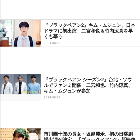
『ブラックペアン2』キム・ムジュン、日本
ドラマに初出演 二宮和也＆竹内涼真を早
くも慕う
2024-06-12
『ブラックペアン シーズン2』台北・ソウ
ルでファンミ開催 二宮和也、竹内涼真、
キム・ムジュンが参加
2024-08-07
市川團十郎の長女・堀越麗禾、初の日曜劇
場出演が決定 『ブラックペアン2』新映像