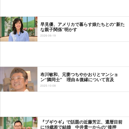
早見優、アメリカで暮らす娘たちとの“新た
な親子関係”明かす
2026-06-19
布川敏和、元妻つちやかおりとマンショ
ン“隣同士” 理由＆復縁について言及
2025-10-08
『ブギウギ』で話題の近藤芳正、還暦目前
に19歳差で結婚 中井貴一からの“後押