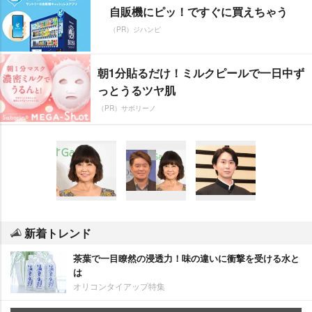
自販機にピッ！ですぐに買えちゃう
（PR）ジハンピ
朝1分貼るだけ！ミルクピールで一日中ず
っとうるツヤ肌
（PR）サボリーノ
新着トレンド
茶葉で一目瞭然の浸透力！味の違いに衝撃を受ける水と
は
オリコンタイアップ特集