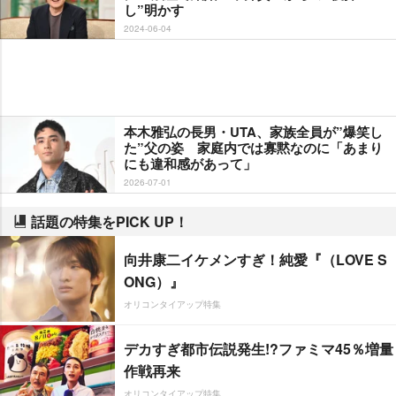
し”明かす
2024-06-04
本木雅弘の長男・UTA、家族全員が”爆笑し
た”父の姿 家庭内では寡黙なのに「あまり
にも違和感があって」
2026-07-01
話題の特集をPICK UP！
向井康二イケメンすぎ！純愛『（LOVE S
ONG）』
オリコンタイアップ特集
デカすぎ都市伝説発生!?ファミマ45％増量
作戦再来
オリコンタイアップ特集