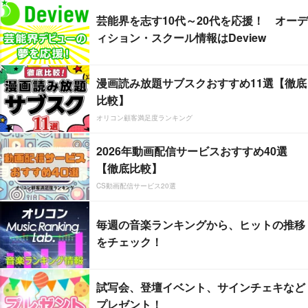
芸能界を志す10代～20代を応援！ オーデ
ィション・スクール情報はDeview
漫画読み放題サブスクおすすめ11選【徹底
比較】
オリコン顧客満足度ランキング
2026年動画配信サービスおすすめ40選
【徹底比較】
CS動画配信サービス20選
毎週の音楽ランキングから、ヒットの推移
をチェック！
試写会、登壇イベント、サインチェキなど
プレゼント！