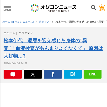
ホーム (オリコンニュース)
芸能 TOP
松本伊代、還暦を迎え感じた身体の”異変”
ニュース
バラエティ
松本伊代、還暦を迎え感じた身体の”異
変”「血液検査があんまりよくなくて」 原因は
大好物…?
2026-06-04 14:49