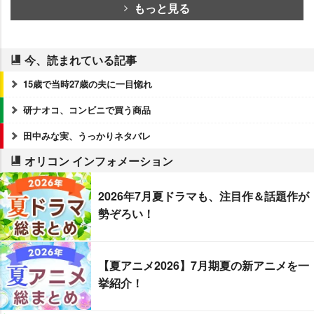
もっと見る
今、読まれている記事
15歳で当時27歳の夫に一目惚れ
研ナオコ、コンビニで買う商品
田中みな実、うっかりネタバレ
オリコン インフォメーション
2026年7月夏ドラマも、注目作＆話題作が
勢ぞろい！
【夏アニメ2026】7月期夏の新アニメを一
挙紹介！