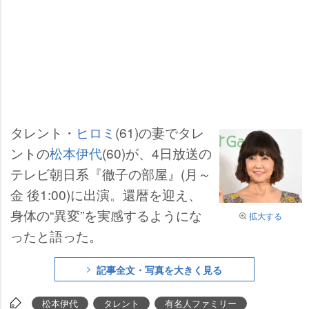
タレント・
ヒロミ
(61)の妻でタレ
ントの
松本伊代
(60)が、4日放送の
テレビ朝日系『徹子の部屋』(月～
金 後1:00)に出演。還暦を迎え、
身体の“異変”を実感するようにな
拡大する
ったと語った。
記事全文・写真を大きく見る
松本伊代
タレント
有名人ファミリー