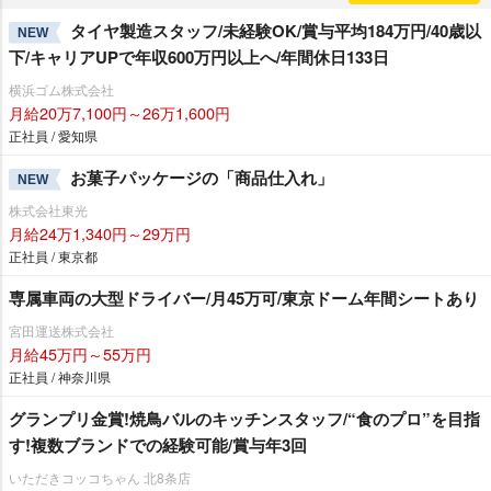
タイヤ製造スタッフ/未経験OK/賞与平均184万円/40歳以
NEW
下/キャリアUPで年収600万円以上へ/年間休日133日
横浜ゴム株式会社
月給20万7,100円～26万1,600円
正社員 / 愛知県
お菓子パッケージの「商品仕入れ」
NEW
株式会社東光
月給24万1,340円～29万円
正社員 / 東京都
専属車両の大型ドライバー/月45万可/東京ドーム年間シートあり
宮田運送株式会社
月給45万円～55万円
正社員 / 神奈川県
グランプリ金賞!焼鳥バルのキッチンスタッフ/“食のプロ”を目指
す!複数ブランドでの経験可能/賞与年3回
いただきコッコちゃん 北8条店