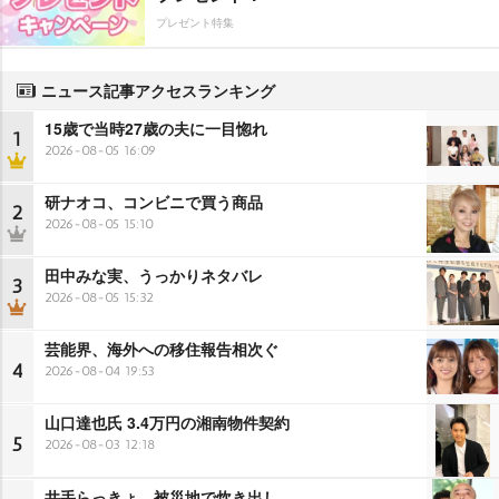
プレゼント特集
ニュース記事アクセスランキング
15歳で当時27歳の夫に一目惚れ
1
2026-08-05 16:09
研ナオコ、コンビニで買う商品
2
2026-08-05 15:10
田中みな実、うっかりネタバレ
3
2026-08-05 15:32
芸能界、海外への移住報告相次ぐ
4
2026-08-04 19:53
山口達也氏 3.4万円の湘南物件契約
5
2026-08-03 12:18
井手らっきょ、被災地で炊き出し