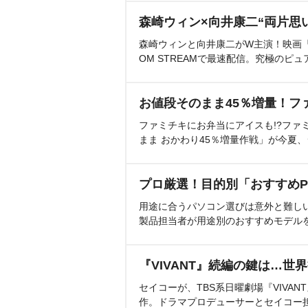
森崎ウィン×向井康二“両片思
森崎ウィンと向井康二がW主演！映画『（L
OM STREAMで最速配信。究極のピュ
お値段そのまま45％増量！フ
ファミチキにお弁当にアイスも!?ファ
まま おかわり45％増量作戦」が今夏
プロ厳選！目的別「おすすめP
用途に合うパソコン選びは意外と難し
製品担当者が用途別のおすすめモデル
『VIVANT』続編の鍵は…世
セイコーが、TBS系日曜劇場『VIVA
作。ドラマプロデューサーとセイコー