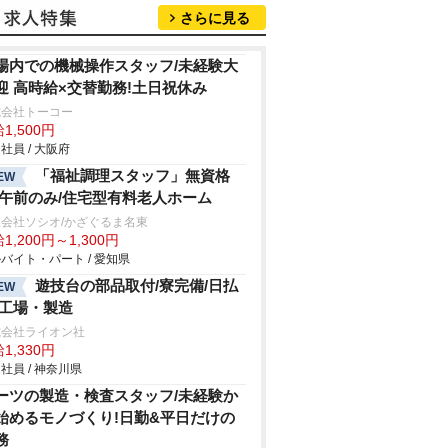
さらに見る
場内での機械操作スタッフ/未経験大
迎 高時給×交替勤務!土日祝休み
式会社トーコー
1,500円
社員 / 大阪府
「福祉調理スタッフ」無資格
EW
/午前のみ/住宅型有料老人ホーム
会社ソシオ/かざぐるま名東
1,200円～1,300円
バイト・パート / 愛知県
遊技台の部品取付/寮完備/日払
EW
/工場・製造
式会社ライオン社
1,330円
社員 / 神奈川県
ーツの製造・検査スタッフ/未経験か
始めるモノづくり!日勤&平日だけの
務