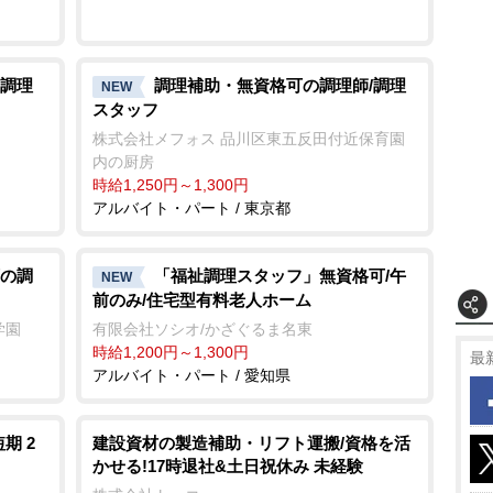
調理
調理補助・無資格可の調理師/調理
NEW
スタッフ
株式会社メフォス 品川区東五反田付近保育園
内の厨房
時給1,250円～1,300円
アルバイト・パート / 東京都
の調
「福祉調理スタッフ」無資格可/午
NEW
前のみ/住宅型有料老人ホーム
学園
有限会社ソシオ/かざぐるま名東
時給1,200円～1,300円
最
アルバイト・パート / 愛知県
期 2
建設資材の製造補助・リフト運搬/資格を活
かせる!17時退社&土日祝休み 未経験