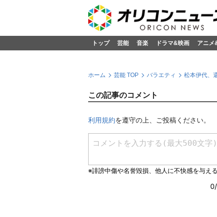
トップ
芸能
音楽
ドラマ&映画
アニメ
ホーム
芸能 TOP
バラエティ
松本伊代、還
この記事のコメント
利用規約
を遵守の上、ご投稿ください。