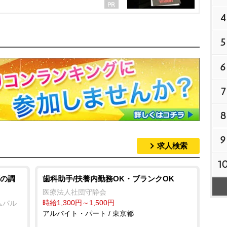
4
5
6
7
8
9
求人検索
1
の調
歯科助手/扶養内勤務OK・ブランクOK
医療法人社団守静会
時給1,300円～1,500円
ムパル
アルバイト・パート / 東京都