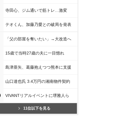
寺田心、ジム通いで筋トレ…激変
テオくん、加藤乃愛との破局を発表
「父の部屋を奪いたい」→大改造へ
15歳で当時27歳の夫に一目惚れ
島津亜矢、葛藤抱えつつ熊本に支援
山口達也氏 3.4万円の湘南物件契約
0
VIVANTリアルイベントに堺雅人ら
11位以下を見る