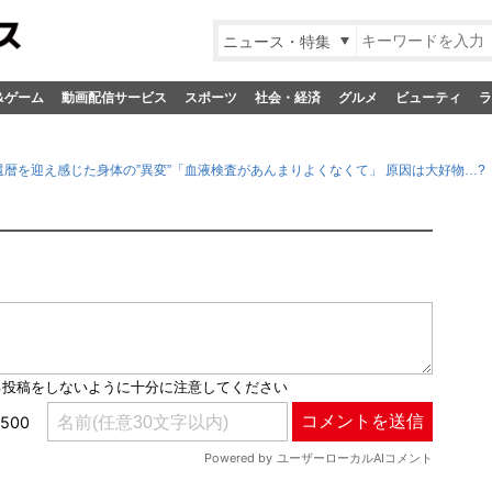
ニュース・特集
&ゲーム
動画配信サービス
スポーツ
社会・経済
グルメ
ビューティ
ラ
暦を迎え感じた身体の”異変”「血液検査があんまりよくなくて」 原因は大好物…?