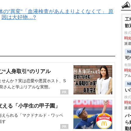
の”異変”「血液検査があんまりよくなくて」 原
因は大好物…?
工
歓
株
時給
派遣
N
可
有限
時給
む“人身取引”のリアル
アル
ませんか？実は恋愛や悪質ホスト、S
N
海荷さんと学ぶリアルな実態。
い
株
時給
支える「小学生の甲子園」
派遣
与えられる「マクドナルド・ワッペ
パ
指す
ら
勤