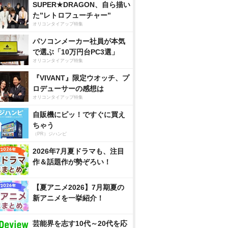
SUPER★DRAGON、自ら描い
た”レトロフューチャー”
オリコンタイアップ特集
パソコンメーカー社員が本気
で選ぶ「10万円台PC3選」
オリコンタイアップ特集
『VIVANT』限定ウオッチ、プ
ロデューサーの感想は
オリコンタイアップ特集
自販機にピッ！ですぐに買え
ちゃう
（PR）ジハンピ
2026年7月夏ドラマも、注目
作＆話題作が勢ぞろい！
【夏アニメ2026】7月期夏の
新アニメを一挙紹介！
芸能界を志す10代～20代を応