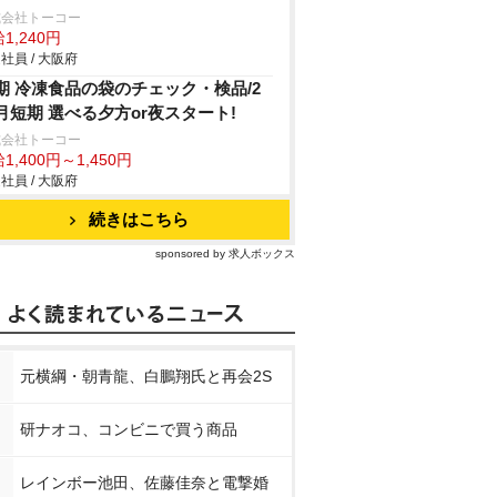
式会社トーコー
1,240円
社員 / 大阪府
期 冷凍食品の袋のチェック・検品/2
月短期 選べる夕方or夜スタート!
式会社トーコー
1,400円～1,450円
社員 / 大阪府
続きはこちら
sponsored by 求人ボックス
元横綱・朝青龍、白鵬翔氏と再会2S
研ナオコ、コンビニで買う商品
レインボー池田、佐藤佳奈と電撃婚