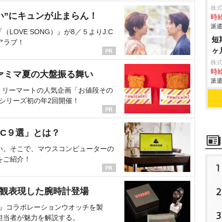
株
い”にキュンが止まらん！
時給
派遣
OVE SONG）』が8／５よりJ:C
短
アラブ！
ヶ
株
時給
ァミマ夏の大盤振る舞い
派遣
ミリーマートの人気企画「お値段その
、シリーズ初の年2回開催！
C９選」とは？
い。そこで、マウスコンピューターの
をご紹介！
1
2
界観表現した腕時計登場
NT』コラボレーションウオッチを製
3
担当者が魅力を解説する。