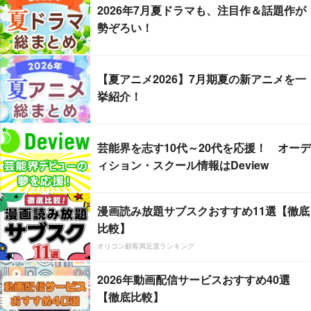
2026年7月夏ドラマも、注目作＆話題作が
勢ぞろい！
【夏アニメ2026】7月期夏の新アニメを一
挙紹介！
芸能界を志す10代～20代を応援！ オーデ
ィション・スクール情報はDeview
漫画読み放題サブスクおすすめ11選【徹底
比較】
オリコン顧客満足度ランキング
2026年動画配信サービスおすすめ40選
【徹底比較】