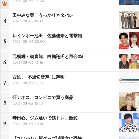
2026-08-07 12:00
田中みな実、うっかりネタバレ
4
2026-08-05 15:32
レインボー池田、佐藤佳奈と電撃婚
5
2026-08-07 20:00
元横綱・朝青龍、白鵬翔氏と再会2S
6
2026-08-06 16:16
西鉄、“不適切音声”に声明
7
2026-08-07 12:34
研ナオコ、コンビニで買う商品
8
2026-08-05 15:10
寺田心、ジム通いで筋トレ…激変
9
2026-08-07 10:46
『ちいかわ』新グッズ説明文に恐怖