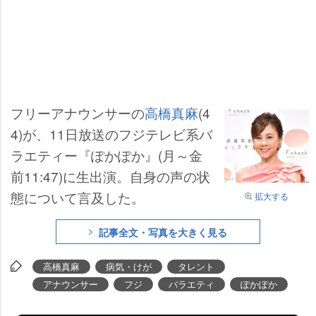
フリーアナウンサーの
高橋真麻
(4
4)が、11日放送のフジテレビ系バ
ラエティー『ぽかぽか』(月～金
前11:47)に生出演。自身の声の状
態について言及した。
拡大する
記事全文・写真を大きく見る
高橋真麻
病気・けが
タレント
アナウンサー
フジ
バラエティ
ぽかぽか