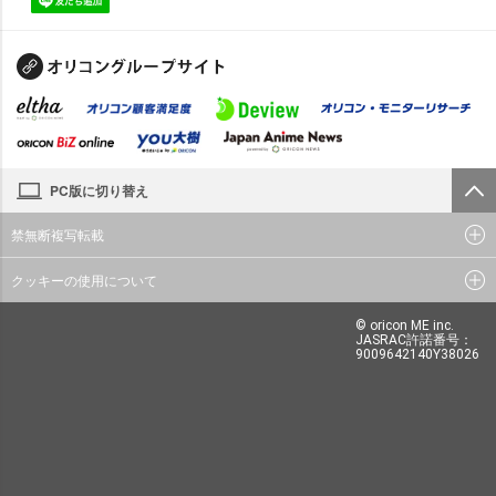
PC版に切り替え
禁無断複写転載
クッキーの使用について
© oricon ME inc.
JASRAC許諾番号：
9009642140Y38026