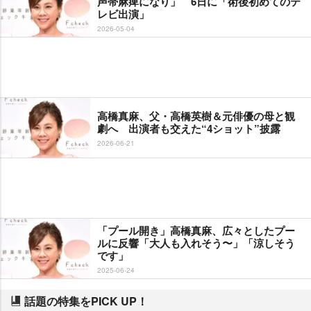
声帯麻痺になり」 6日に「術後初めてのテ
レビ出演」
2026-05-04
高橋真麻、父・高橋英樹＆元俳優の母と観
劇へ 出演者も交えた“4ショット”披露
2026-06-21
「プール開き」高橋真麻、広々としたプー
ルに反響「大人も入れそう〜」「涼しそう
です」
2025-06-24
話題の特集をPICK UP！