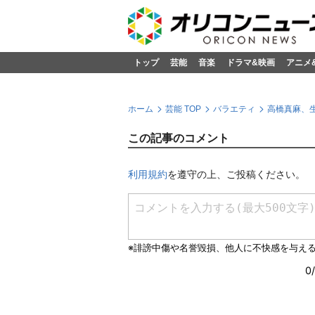
トップ
芸能
音楽
ドラマ&映画
アニメ
ホーム
芸能 TOP
バラエティ
高橋真麻、
この記事のコメント
利用規約
を遵守の上、ご投稿ください。