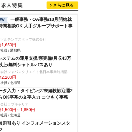
さらに見る
一般事務・OA事務/10月開始就
EW
時間相談OK 大手グループサポート事
ーソルテンプスタッフ株式会社
1,650円
社員 / 愛知県
Tシステムの運用支援/寮完備/月収43万
以上/無料シャトルバスあり
式会社ジャパンクリエイト北日本事業統括部
2,200円
社員 / 北海道
ータ入力・タイピング/未経験歓迎週2
らOK字幕の文字入力 コツもく事務
式会社ラブキャリア
1,500円～1,650円
社員 / 北海道
員割引あり インフォメーションスタ
フ