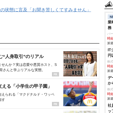
声の状態に言及「お聞き苦しくてすみません」
N
業
務
パ
時給
派遣
I
円
む“人身取引”のリアル
株
ませんか？実は恋愛や悪質ホスト、S
時給
海荷さんと学ぶリアルな実態。
派遣
デ
か
支える「小学生の甲子園」
株
時給
与えられる「マクドナルド・ワッペ
派遣
指す
社
ッ