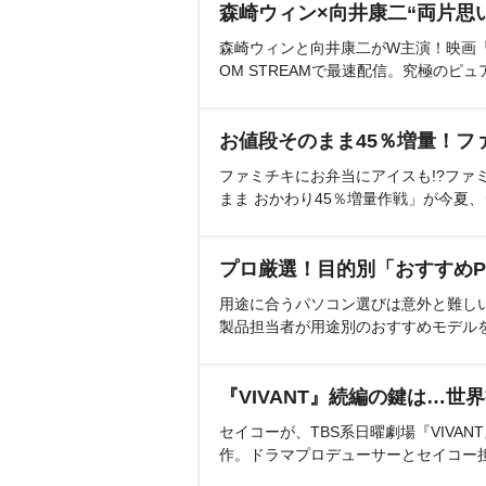
森崎ウィン×向井康二“両片思
森崎ウィンと向井康二がW主演！映画『（L
OM STREAMで最速配信。究極のピュ
お値段そのまま45％増量！フ
ファミチキにお弁当にアイスも!?ファ
まま おかわり45％増量作戦」が今夏
プロ厳選！目的別「おすすめP
用途に合うパソコン選びは意外と難し
製品担当者が用途別のおすすめモデル
『VIVANT』続編の鍵は…世
セイコーが、TBS系日曜劇場『VIVA
作。ドラマプロデューサーとセイコー