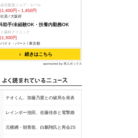
式会社阪急ジョブ・エール
1,400円～1,450円
社員 / 大阪府
科助手/未経験OK・扶養内勤務OK
ート歯科クリニック
1,300円
バイト・パート / 東京都
続きはこちら
sponsored by 求人ボックス
テオくん、加藤乃愛との破局を発表
レインボー池田、佐藤佳奈と電撃婚
元横綱・朝青龍、白鵬翔氏と再会2S