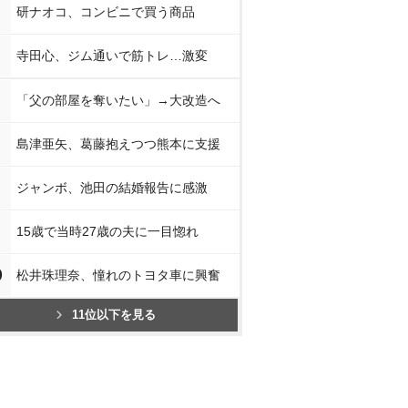
研ナオコ、コンビニで買う商品
寺田心、ジム通いで筋トレ…激変
「父の部屋を奪いたい」→大改造へ
島津亜矢、葛藤抱えつつ熊本に支援
ジャンボ、池田の結婚報告に感激
15歳で当時27歳の夫に一目惚れ
0
松井珠理奈、憧れのトヨタ車に興奮
11位以下を見る