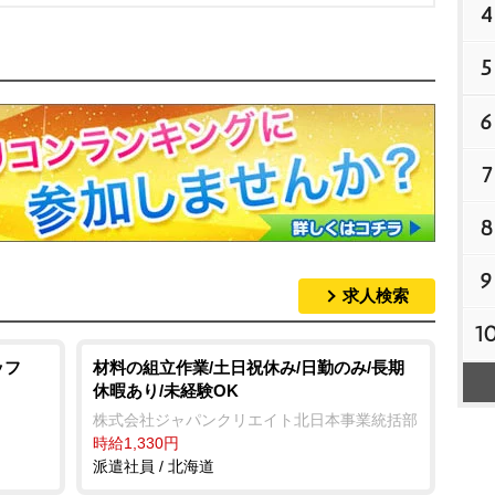
4
5
6
7
8
9
求人検索
1
ッフ
材料の組立作業/土日祝休み/日勤のみ/長期
休暇あり/未経験OK
株式会社ジャパンクリエイト北日本事業統括部
時給1,330円
派遣社員 / 北海道