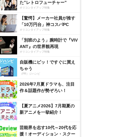
た”レトロフューチャー”
オリコンタイアップ特集
【驚愕】メーカー社員が推す
「10万円台」神コスパPC
オリコンタイアップ特集
「別班のよう」腕時計で『VIV
ANT』の世界観再現
オリコンタイアップ特集
自販機にピッ！ですぐに買え
ちゃう
（PR）ジハンピ
2026年7月夏ドラマも、注目
作＆話題作が勢ぞろい！
【夏アニメ2026】7月期夏の
新アニメを一挙紹介！
芸能界を志す10代～20代を応
援！オーディション・スクー