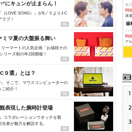
い”にキュンが止まらん！
株
時給
OVE SONG）』が8／５よりJ:C
派遣
アラブ！
歯
ハ
時給
ァミマ夏の大盤振る舞い
アル
ミリーマートの人気企画「お値段その
、シリーズ初の年2回開催！
C９選」とは？
い。そこで、マウスコンピューターの
をご紹介！
1
2
界観表現した腕時計登場
NT』コラボレーションウオッチを製
3
担当者が魅力を解説する。