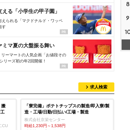
8
支える「小学生の甲子園」
9
与えられる「マクドナルド・ワッペ
指す
1
ァミマ夏の大盤振る舞い
ミリーマートの人気企画「お値段その
、シリーズ初の年2回開催！
求人検索
・搬
「寮完備」ポテトチップスの製造/即入寮/製
/工
造・工場/日勤/日払い/工場・製造
株式会社京栄センター
二CU
時給1,230円～1,538円