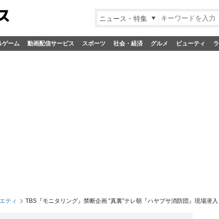
ニュース・特集
&ゲーム
動画配信サービス
スポーツ
社会・経済
グルメ
ビューティ
ラ
エティ
TBS『モニタリング』禁断企画 “真裏”テレ朝『ハヤブサ消防団』現場潜入