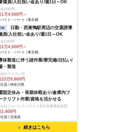
警備員/入社祝い金あり/週1日～OK
会社MSK
1万4,500円～
バイト・パート / 東京都
日勤・西巣鴨駅周辺の交通誘導
EW
備員/入社祝い金あり/週1日～OK
会社MSK
1万4,500円～
バイト・パート / 東京都
導体製造に伴う諸作業/寮完備/日払い/
場・製造
式会社ライオン社
23万9,800円
社員 / 神奈川県
曜固定休み・長期休暇あり/倉庫内フ
ークリフト作業/資格を活かせる
式会社ジャパンクリエイト北日本事業統括部
1,400円
社員 / 北海道
続きはこちら