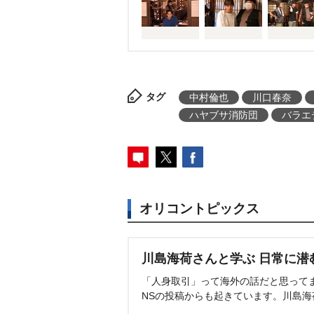
協力のもと、(秘)モニタリングも
朝日の放送局の垣根を越えた禁
新たな扉が今、開く。
タグ
中村倫也
川口春奈
ハヤブサ消防団
バラエ
オリコントピックス
川島海荷さんと学ぶ 日常に潜
「人身取引」って海外の話だと思って
NSの投稿からも起きています。川島