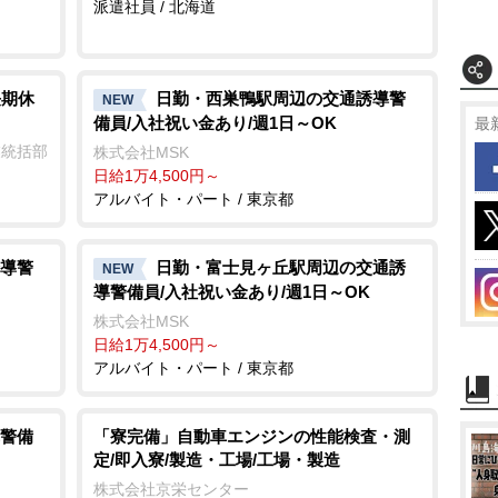
派遣社員 / 北海道
長期休
日勤・西巣鴨駅周辺の交通誘導警
NEW
備員/入社祝い金あり/週1日～OK
最
業統括部
株式会社MSK
日給1万4,500円～
アルバイト・パート / 東京都
導警
日勤・富士見ヶ丘駅周辺の交通誘
NEW
導警備員/入社祝い金あり/週1日～OK
株式会社MSK
日給1万4,500円～
アルバイト・パート / 東京都
警備
「寮完備」自動車エンジンの性能検査・測
定/即入寮/製造・工場/工場・製造
株式会社京栄センター