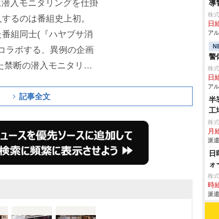
に潜入モニタリングを仕掛
導
株式
入するのは番組史上初。
日給
番組同士(『ハヤブサ消
アル
N
がコラボする、異例の企画
警
た禁断の潜入モニタリン
株式
日給
ーズ
の
小杉竜一
、
笹野高
アル
は大道具スタッフ、EXIL
記事全文
半
工
し、潜入の舞台となるテレ
株
居酒屋セットへ。今回タ
月給
派遣
、川口春奈をはじめ『ハ
日
ざまな潜入モニタリング
ォ
タリング』が仕掛けるド
株
時給
ヤブサ消防団』俳優陣は
派遣
サ消防団』の俳優陣全面