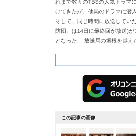
れまで数々のTBSの人気ドラマ
けてきたが、他局のドラマに潜
そして、同じ時間に放送していた
防団』は14日に最終回が放送)
となった。
放送局の垣根を越え
グに挑むのは、
ブラックマヨネ
史
、
EXILE NAOTO
。小杉と笹野
E NAOTOはカメラマンに変装
ビ朝日のスタジオ内に組まれた
ーゲットとなる主演の
中村倫也
ヤブサ消防団』俳優陣に、さま
を仕掛けていく。
TBSの『モニ
この記事の画像
ラマ潜入に、テレビ朝日の『ハ
気がつくのか。さらに『ハヤブ