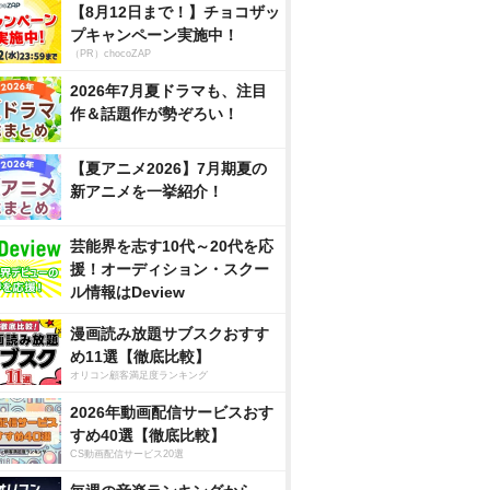
【8月12日まで！】チョコザッ
プキャンペーン実施中！
（PR）chocoZAP
2026年7月夏ドラマも、注目
作＆話題作が勢ぞろい！
【夏アニメ2026】7月期夏の
新アニメを一挙紹介！
芸能界を志す10代～20代を応
援！オーディション・スクー
ル情報はDeview
漫画読み放題サブスクおすす
め11選【徹底比較】
オリコン顧客満足度ランキング
2026年動画配信サービスおす
すめ40選【徹底比較】
CS動画配信サービス20選