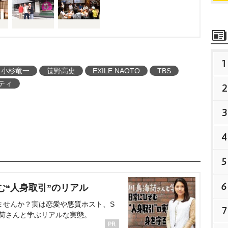
発動する。TBSとテレビ
断企画で、テレビ業界の
1
小杉竜一
笹野高史
EXILE NAOTO
TBS
ティ
2
3
4
5
6
む“人身取引”のリアル
ませんか？実は恋愛や悪質ホスト、S
7
海荷さんと学ぶリアルな実態。