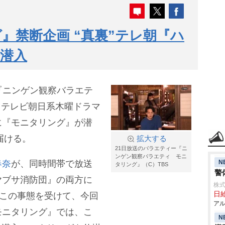
』禁断企画 “真裏”テレ朝『ハ
潜入
ー『ニンゲン観察バラエテ
は、テレビ朝日系木曜ドラマ
に『モニタリング』が潜
届ける。
拡大する
21日放送のバラエティー『ニ
ンゲン観察バラエティ モニ
N
春奈
が、同時間帯で放送
タリング』（C）TBS
警
ヤブサ消防団』の両方に
株式
日給
。この事態を受けて、今回
アル
モニタリング』では、こ
N