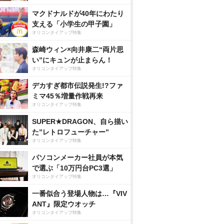
マクドナルドが40年にわたり
支える「小学生の甲子園」
オリコンタイアップ特集
森崎ウィン×向井康二“両片思
い”にキュンが止まらん！
オリコンタイアップ特集
デカすぎ都市伝説発生!?ファ
ミマ45％増量作戦再来
オリコンタイアップ特集
SUPER★DRAGON、自ら描い
た”レトロフューチャー”
オリコンタイアップ特集
パソコンメーカー社員が本気
で選ぶ「10万円台PC3選」
オリコンタイアップ特集
一番似合う登場人物は…『VIV
ANT』限定ウオッチ
オリコンタイアップ特集