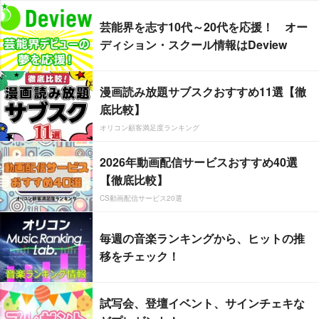
芸能界を志す10代～20代を応援！ オー
ディション・スクール情報はDeview
漫画読み放題サブスクおすすめ11選【徹
底比較】
オリコン顧客満足度ランキング
2026年動画配信サービスおすすめ40選
【徹底比較】
CS動画配信サービス20選
毎週の音楽ランキングから、ヒットの推
移をチェック！
試写会、登壇イベント、サインチェキな