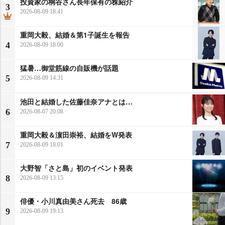
投資家の桐谷さん長年保有の株紹介
3
2026-08-09 18:41
重岡大毅、結婚＆第1子誕生を報告
4
2026-08-09 18:00
猛暑…御堂筋線の自販機が話題
5
2026-08-09 14:31
池田と結婚した佐藤佳奈アナとは…
6
2026-08-07 20:08
重岡大毅＆濵田崇裕、結婚をW発表
7
2026-08-09 18:01
大野智「さと島」初のイベント発表
8
2026-08-09 13:15
俳優・小川真由美さん死去 86歳
9
2026-08-09 19:13