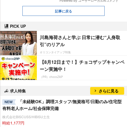
記事に戻る
PICK UP
川島海荷さんと学ぶ 日常に潜む“人身取
引”のリアル
オリコンタイアップ特集
【8月12日まで！】チョコザップキャンペ
ーン実施中！
（PR）chocoZAP
求人特集
さらに見る
「未経験OK」調理スタッフ/無資格可/日勤のみ/住宅型
NEW
有料老人ホーム/社会保障完備
株式会社BISCUSS/HIBISU土生
時給1,177円