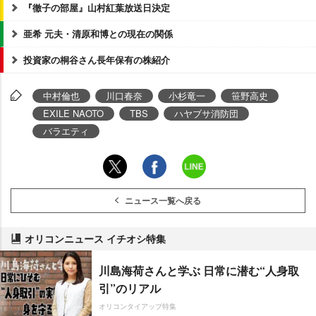
『徹子の部屋』山村紅葉放送日決定
亜希 元夫・清原和博との現在の関係
投資家の桐谷さん長年保有の株紹介
中村倫也
川口春奈
小杉竜一
笹野高史
EXILE NAOTO
TBS
ハヤブサ消防団
バラエティ
ニュース一覧へ戻る
オリコンニュース イチオシ特集
川島海荷さんと学ぶ 日常に潜む“人身取
引”のリアル
オリコンタイアップ特集