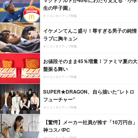
マクドナルドが40年にわたり支える「小学
生の甲子園」
オリコンタイアップ特集
イケメンてんこ盛り！尊すぎる男子の純情
ラブに胸キュン
オリコンタイアップ特集
お値段そのまま45％増量！ファミマ夏の大
盤振る舞い
オリコンタイアップ特集
SUPER★DRAGON、自ら描いた”レトロ
フューチャー”
オリコンタイアップ特集
【驚愕】メーカー社員が推す「10万円台」
神コスパPC
オリコンタイアップ特集