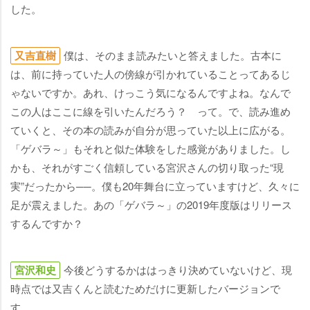
した。
又吉直樹
僕は、そのまま読みたいと答えました。古本に
は、前に持っていた人の傍線が引かれていることってあるじ
ゃないですか。あれ、けっこう気になるんですよね。なんで
この人はここに線を引いたんだろう？ って。で、読み進め
ていくと、その本の読みが自分が思っていた以上に広がる。
「ゲバラ～」もそれと似た体験をした感覚がありました。し
かも、それがすごく信頼している宮沢さんの切り取った“現
実”だったから──。僕も20年舞台に立っていますけど、久々に
足が震えました。あの「ゲバラ～」の2019年度版はリリース
するんですか？
宮沢和史
今後どうするかははっきり決めていないけど、現
時点では又吉くんと読むためだけに更新したバージョンで
す。