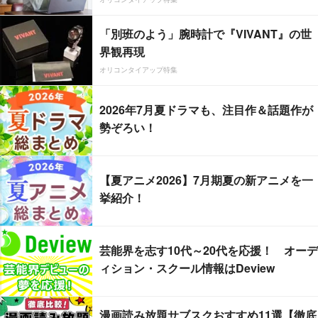
「別班のよう」腕時計で『VIVANT』の世
界観再現
オリコンタイアップ特集
2026年7月夏ドラマも、注目作＆話題作が
勢ぞろい！
【夏アニメ2026】7月期夏の新アニメを一
挙紹介！
芸能界を志す10代～20代を応援！ オーデ
ィション・スクール情報はDeview
漫画読み放題サブスクおすすめ11選【徹底