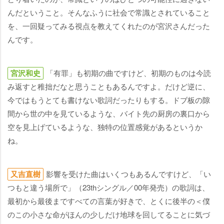
んだということ。そんなふうに社会で常識とされていること
を、一回疑ってみる視点を教えてくれたのが宮沢さんだった
んです。
宮沢和史
「有罪」も初期の曲ですけど、初期のものは今読
み返すと稚拙だなと思うこともあるんですよ。だけど逆に、
今ではもうとても書けない歌詞だったりもする。ドブ板の隙
間から世の中を見ているような、バイト先の厨房の裏口から
空を見上げているような、独特の位置感覚があるというか
ね。
又吉直樹
影響を受けた曲はいくつもあるんですけど、「い
つもと違う場所で」（23thシングル／00年発売）の歌詞は、
最初から最後まですべての言葉が好きで、とくに後半の＜僕
のこの小さな命がほんの少しだけ地球を回してることに気づ