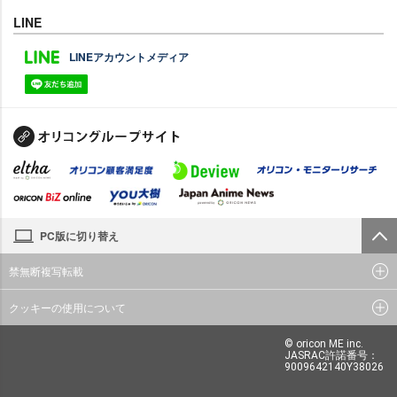
LINE
LINEアカウントメディア
PC版に切り替え
禁無断複写転載
クッキーの使用について
© oricon ME inc.
JASRAC許諾番号：
9009642140Y38026