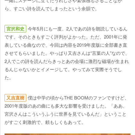
一緒にステージに立てたうれしさや緊張感もさることなが
ら、すごい詩を読んでしまったという余韻で。
宮沢和史
今年5月にも一度、2人であの詩を朗読しているん
です。そのときもすごく評判がよかった。ただ、2001年に発
表している曲なので、今回は内容を2019年度版に全部書き直
させてもらいました。やっぱり又吉さんは“言葉の人”なので、
2人でこの詩を読んだらきっとあの会場に激烈な磁場が生まれ
るんじゃないかとイメージして。やってみて実際そうでし
た。
又吉直樹
僕は中学の頃からTHE BOOMのファンですけど、
2001年度版のあの曲にも多大な影響を受けました。「ああ、
宮沢さんはこういうふうに世界を見ているんだ」ということ
がすごく刺激的で、頼もしくもあって。