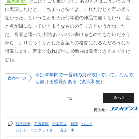
宮沢和史
そこはすごく近いです。あのときはこういうふう
に表現したけど、「ちょっと待てよ、これだけじゃ言い足り
なかった」ということをまた何年後の作品で書くという、点
と点が線になっていくようなものの作り方というかね。た
だ、音楽と違って小説はバンバン書けるものでもないだろう
から、よりじっくりとした言葉との格闘になるんだろうなと
想像します。音楽であれば年に10数曲は発表できるんですけ
どね。
今は30年間で一番肩の力が抜けていて、なんで
次のページ
も書ける感覚がある（宮沢和史）
1/2
次へ
提供元：
宮沢和史
又吉直樹
吉本芸人
新譜
バンド
シンガーソングライター
音楽
本