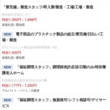
「寮完備」製造スタッフ/即入寮/製造・工場/工場・製造
株式会社京栄センター
時給1,350円～1,688円
派遣社員 / 愛知県
電子部品のプラスチック製品の組立/寮完備/日払い/工
NEW
場・製造
UTエージェント株式会社AGT東海第一CU
時給1,400円
派遣社員 / 愛知県
「福祉調理スタッフ」調理師免許必須/日勤のみ/特別養
NEW
護老人ホーム
社会福祉法人起生会/ほほえみの園
時給1,177円～1,250円
アルバイト・パート / 大阪府
「福祉調理スタッフ」無資格可/シフト相談可/デイサー
NEW
ビス