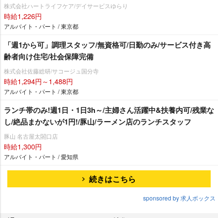
株式会社ハートライフケア/デイサービスゆらり
時給1,226円
アルバイト・パート / 東京都
「週1から可」調理スタッフ/無資格可/日勤のみ/サービス付き高
齢者向け住宅/社会保障完備
株式会社佐藤総研/サコージュ国分寺
時給1,294円～1,488円
アルバイト・パート / 東京都
ランチ帯のみ!週1日・1日3h～/主婦さん活躍中&扶養内可/残業な
し/絶品まかないが1円!/豚山/ラーメン店のランチスタッフ
豚山 名古屋太閤口店
時給1,300円
アルバイト・パート / 愛知県
続きはこちら
sponsored by 求人ボックス