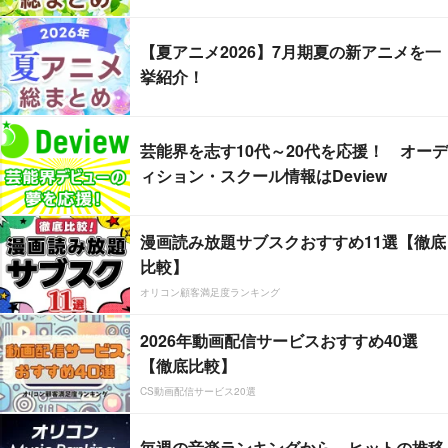
【夏アニメ2026】7月期夏の新アニメを一
挙紹介！
芸能界を志す10代～20代を応援！ オーデ
ィション・スクール情報はDeview
漫画読み放題サブスクおすすめ11選【徹底
比較】
オリコン顧客満足度ランキング
2026年動画配信サービスおすすめ40選
【徹底比較】
CS動画配信サービス20選
毎週の音楽ランキングから、ヒットの推移