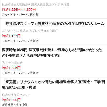
社会福祉法人善光会/介護老人保健施設 アクア東糀谷
時給1,226円～1,600円
アルバイト・パート / 東京都
「福祉調理スタッフ」無資格可/日勤のみ/住宅型有料老人ホーム
ユアスマイル 株式会社/プレタ門真五月田町
時給1,177円
アルバイト・パート / 大阪府
深夜時給1625円!深夜帯だけ!週1～/残業なし/絶品賄いがたった
の1円/主婦さん活躍中!/扶養内可/豚山
豚山 十三東口店
時給1,625円
アルバイト・パート / 大阪府
「寮完備」リチウムイオン電池の電極製造/即入寮/製造・工場/日
勤/日払い/工場・製造
株式会社京栄センター
時給1,600円
派遣社員 / 神奈川県