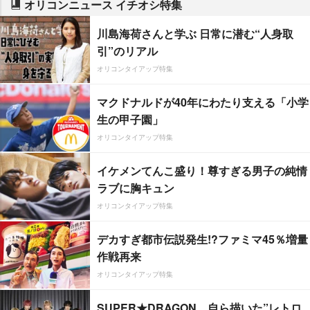
オリコンニュース イチオシ特集
川島海荷さんと学ぶ 日常に潜む“人身取
引”のリアル
オリコンタイアップ特集
マクドナルドが40年にわたり支える「小学
生の甲子園」
オリコンタイアップ特集
イケメンてんこ盛り！尊すぎる男子の純情
ラブに胸キュン
オリコンタイアップ特集
デカすぎ都市伝説発生!?ファミマ45％増量
作戦再来
オリコンタイアップ特集
SUPER★DRAGON、自ら描いた”レトロ