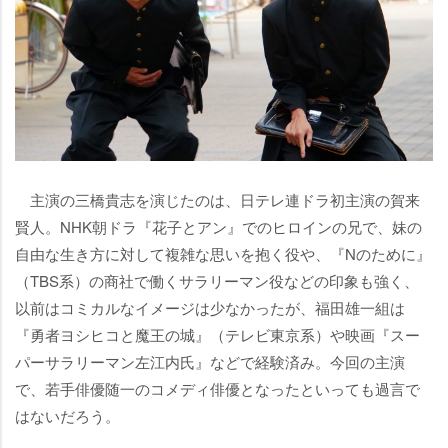
主演の三橋貴志を演じたのは、日テレ連ドラ初主演の賀来
賢人。NHK朝ドラ『花子とアン』でのヒロインの兄で、妹の
自由な生き方に対して複雑な思いを抱く役や、『Nのために』
（TBS系）の商社で働くサラリーマン役などの印象も強く、
以前はコミカルなイメージは少なかったが、福田雄一組は
『勇者ヨシヒコと魔王の城』（テレビ東京系）や映画『スー
パーサラリーマン左江内氏』などで経験済み。今回の主演
で、若手俳優随一のコメディ俳優となったといっても過言で
はないだろう。