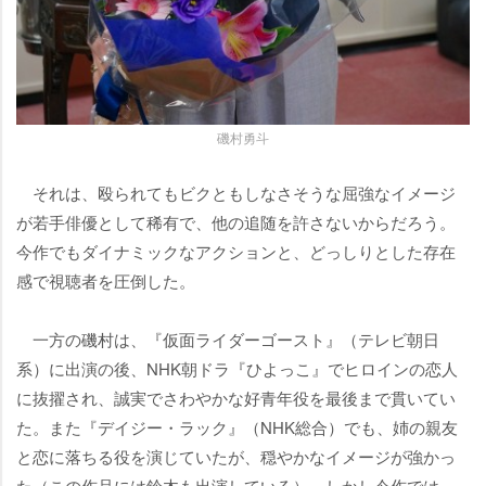
磯村勇斗
それは、殴られてもビクともしなさそうな屈強なイメージ
が若手俳優として稀有で、他の追随を許さないからだろう。
今作でもダイナミックなアクションと、どっしりとした存在
感で視聴者を圧倒した。
一方の磯村は、『仮面ライダーゴースト』（テレビ朝日
系）に出演の後、NHK朝ドラ『ひよっこ』でヒロインの恋人
に抜擢され、誠実でさわやかな好青年役を最後まで貫いてい
た。また『デイジー・ラック』（NHK総合）でも、姉の親友
と恋に落ちる役を演じていたが、穏やかなイメージが強かっ
た（この作品には鈴木も出演している）。しかし今作では、