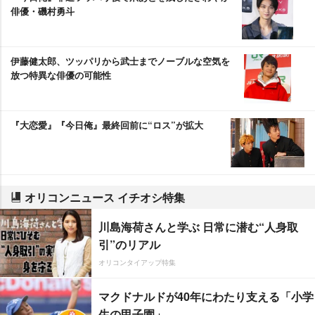
俳優・磯村勇斗
伊藤健太郎、ツッパリから武士までノーブルな空気を
放つ特異な俳優の可能性
『大恋愛』『今日俺』最終回前に“ロス”が拡大
オリコンニュース イチオシ特集
川島海荷さんと学ぶ 日常に潜む“人身取
引”のリアル
オリコンタイアップ特集
マクドナルドが40年にわたり支える「小学
生の甲子園」