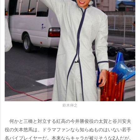
鈴木伸之
何かと三橋と対立する紅高の今井勝俊役の太賀と谷川安夫
役の矢本悠馬は、ドラマファンなら知らぬものはいない若手
名バイプレイヤーだ。本来ならキャラが被りそうな2人だが、