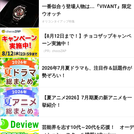
一番似合う登場人物は…『VIVANT』限定
ウオッチ
オリコンタイアップ特集
【8月12日まで！】チョコザップキャンペ
ーン実施中！
（PR）chocoZAP
2026年7月夏ドラマも、注目作＆話題作が
勢ぞろい！
【夏アニメ2026】7月期夏の新アニメを一
挙紹介！
芸能界を志す10代～20代を応援！ オーデ