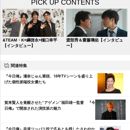
PICK UP CONTENTS
&TEAM・K×綱啓永×樋口幸平
渡部秀＆齋藤璃佑【インタビュ
【インタビュー】
ー】
関連特集
『今日俺』瀬奈じゅん筆頭、18年TVシーンを盛り上
げた個性派端役女優たち
賀来賢人を覚醒させた“アゲメン”福田雄一監督 『今
日俺』で開放された演技派の魅力
『今日俺』非道ツッパリ役で爪あとを残したさわやか