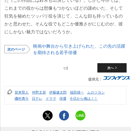
これまでの役からは想像もつかないほどの謎めいた、そして
狂気を秘めたツッパリ役を演じて、こんな顔も持っているの
かと思わせた。そんな役でもどこか優雅さがにじむのが、彼
にしかない魅力ではないだろうか。
映画や舞台から引き上げられた、この先の活躍
次のページ
を期待される若手俳優
1/3
次へ
提供元：
賀来賢人
仲野太賀
伊藤健太郎
福田雄一
ムロツヨシ
磯村勇斗
日テレ
ドラマ
俳優
今日から俺は！！