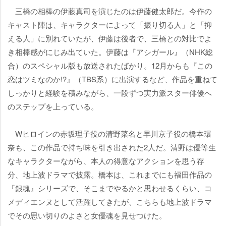
三橋の相棒の伊藤真司を演じたのは伊藤健太郎だ。今作の
キャスト陣は、キャラクターによって「振り切る人」と「抑
える人」に別れていたが、伊藤は後者で、三橋との対比でよ
き相棒感がにじみ出ていた。伊藤は『アシガール』（NHK総
合）のスペシャル版も放送されたばかり。12月からも『この
恋はツミなのか!?』（TBS系）に出演するなど、作品を重ねて
しっかりと経験を積みながら、一段ずつ実力派スター俳優へ
のステップを上っている。
Wヒロインの赤坂理子役の清野菜名と早川京子役の橋本環
奈も、この作品で持ち味を引き出された2人だ。清野は優等生
なキャラクターながら、本人の得意なアクションを思う存
分、地上波ドラマで披露。橋本は、これまでにも福田作品の
『銀魂』シリーズで、そこまでやるかと思わせるくらい、コ
メディエンヌとして活躍してきたが、こちらも地上波ドラマ
でその思い切りのよさと女優魂を見せつけた。