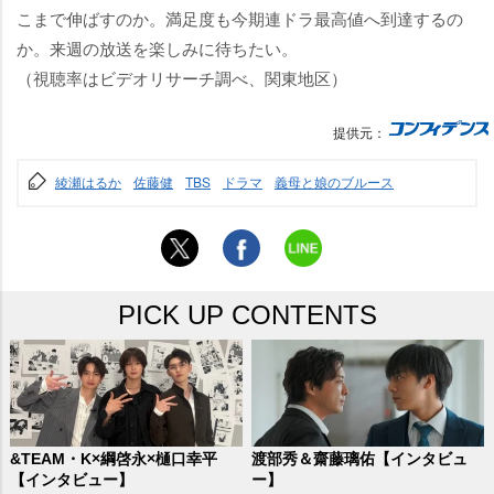
こまで伸ばすのか。満足度も今期連ドラ最高値へ到達するの
か。来週の放送を楽しみに待ちたい。
（視聴率はビデオリサーチ調べ、関東地区）
提供元：
綾瀬はるか
佐藤健
TBS
ドラマ
義母と娘のブルース
PICK UP CONTENTS
&TEAM・K×綱啓永×樋口幸平
渡部秀＆齋藤璃佑【インタビュ
【インタビュー】
ー】