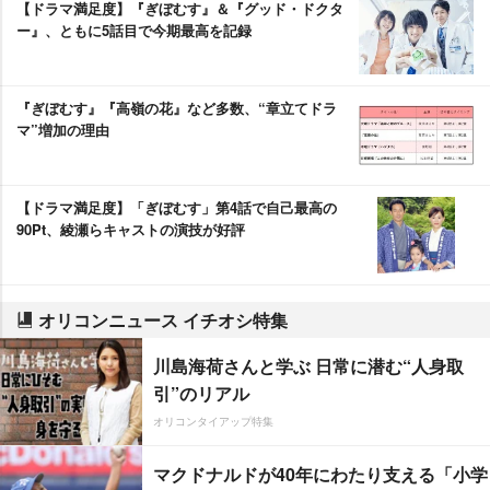
【ドラマ満足度】『ぎぼむす』＆『グッド・ドクタ
ー』、ともに5話目で今期最高を記録
『ぎぼむす』『高嶺の花』など多数、“章立てドラ
マ”増加の理由
【ドラマ満足度】「ぎぼむす」第4話で自己最高の
90Pt、綾瀬らキャストの演技が好評
オリコンニュース イチオシ特集
川島海荷さんと学ぶ 日常に潜む“人身取
引”のリアル
オリコンタイアップ特集
マクドナルドが40年にわたり支える「小学