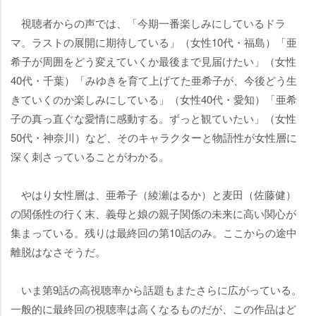
視聴者からの声では、「今期一番楽しみにしているドラ
マ。ラストの展開に期待している」（女性10代・福島）「亜
希子が周囲をどう変えていくか最後まで見届けたい」（女性
40代・千葉）「みゆきを育て上げてた亜希子が、今後どう生
きていくのか楽しみにしている」（女性40代・愛知）「亜希
子の真っ直ぐな愛情に感動する。ずっと観ていたい」（女性
50代・神奈川）など、そのキャラクターと物語性が女性層に
深く刺さっていることがわかる。
はり女性層は、亜希子（綾瀬はるか）と麦田（佐藤健）
の関係性の行く末、義母と娘の親子関係の未来に高い関心が
集まっている。残りは最終回の第10話のみ。ここからの途中
離脱はなさそうだ。
いま第9話の高視聴率から話題もまたさらに広がっている。
一般的に最終回の視聴率は高くなるものだが、この作品はど