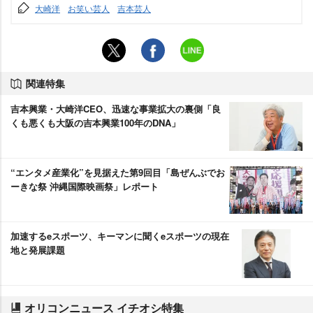
大崎洋
お笑い芸人
吉本芸人
関連特集
吉本興業・大崎洋CEO、迅速な事業拡大の裏側「良
くも悪くも大阪の吉本興業100年のDNA」
“エンタメ産業化”を見据えた第9回目「島ぜんぶでお
ーきな祭 沖縄国際映画祭」レポート
加速するeスポーツ、キーマンに聞くeスポーツの現在
地と発展課題
オリコンニュース イチオシ特集