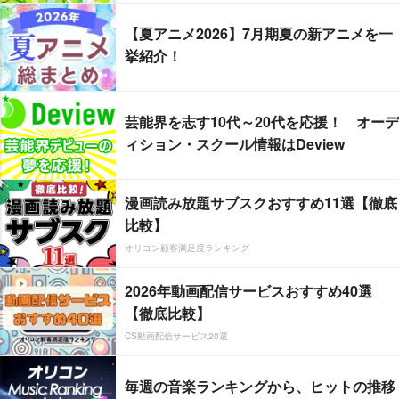
【夏アニメ2026】7月期夏の新アニメを一
挙紹介！
芸能界を志す10代～20代を応援！ オーデ
ィション・スクール情報はDeview
漫画読み放題サブスクおすすめ11選【徹底
比較】
オリコン顧客満足度ランキング
2026年動画配信サービスおすすめ40選
【徹底比較】
CS動画配信サービス20選
毎週の音楽ランキングから、ヒットの推移