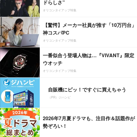
ドらしさ”
オリコンタイアップ特集
【驚愕】メーカー社員が推す「10万円台」
神コスパPC
オリコンタイアップ特集
一番似合う登場人物は…『VIVANT』限定
ウオッチ
オリコンタイアップ特集
自販機にピッ！ですぐに買えちゃう
（PR）ジハンピ
2026年7月夏ドラマも、注目作＆話題作が
勢ぞろい！