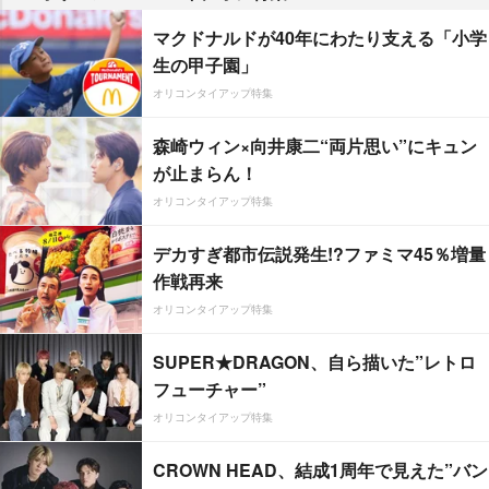
マクドナルドが40年にわたり支える「小学
生の甲子園」
オリコンタイアップ特集
森崎ウィン×向井康二“両片思い”にキュン
が止まらん！
オリコンタイアップ特集
デカすぎ都市伝説発生!?ファミマ45％増量
作戦再来
オリコンタイアップ特集
SUPER★DRAGON、自ら描いた”レトロ
フューチャー”
オリコンタイアップ特集
CROWN HEAD、結成1周年で見えた”バン