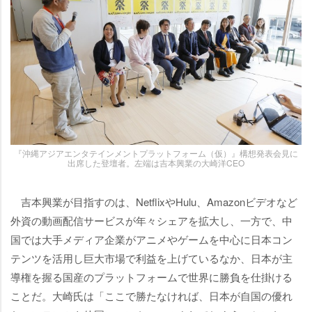
『沖縄アジアエンタテインメントプラットフォーム（仮）』構想発表会見に
出席した登壇者。左端は吉本興業の大崎洋CEO
吉本興業が目指すのは、NetflixやHulu、Amazonビデオなど
外資の動画配信サービスが年々シェアを拡大し、一方で、中
国では大手メディア企業がアニメやゲームを中心に日本コン
テンツを活用し巨大市場で利益を上げているなか、日本が主
導権を握る国産のプラットフォームで世界に勝負を仕掛ける
ことだ。大崎氏は「ここで勝たなければ、日本が自国の優れ