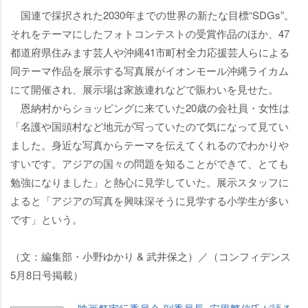
国連で採択された2030年までの世界の新たな目標“SDGs”。
それをテーマにしたフォトコンテストの受賞作品のほか、47
都道府県住みます芸人や沖縄41市町村全力応援芸人らによる
同テーマ作品を展示する写真展がイオンモール沖縄ライカム
にて開催され、展示場は家族連れなどで賑わいを見せた。
恩納村からショッピングに来ていた20歳の会社員・女性は
「名護や国頭村など地元が写っていたので気になって見てい
ました。身近な写真からテーマを伝えてくれるのでわかり
すいです。アジアの国々の問題を知ることができて、とても
勉強になりました」と熱心に見学していた。展示スタッフに
よると「アジアの写真を興味深そうに見学する小学生が多い
です」という。
（文：編集部・小野ゆかり & 武井保之）／（コンフィデンス
5月8日号掲載）