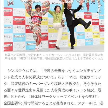
那覇市の国際通りで行われたレッドカーペットのラストは、実行委員長の大
崎洋社長、城間幹子那覇市長、映画祭宣伝芸人の宮川たま子で締めくくった
シンポジウムでは、「沖縄の未来をつなぐエンタテインメ
ント産業と人材の育成について」をテーマに、映像やコミッ
ク、音響監督のキーパーソンや琉球大学教授ら、そうそうた
る面々が世界進出を見据えた人材育成のポイントを解説。最
後に同社から、1日体験ワークショップイベントを今年8月、
全国主要5ヶ所で開催することが発表された。スクールは、漫