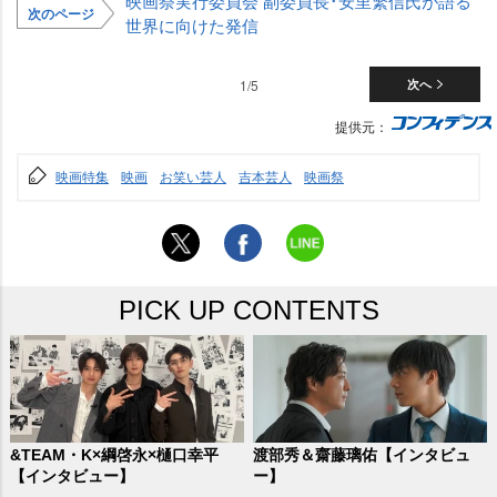
映画祭実行委員会 副委員長･安里繁信氏が語る
次のページ
世界に向けた発信
1/5
次へ
提供元：
映画特集
映画
お笑い芸人
吉本芸人
映画祭
PICK UP CONTENTS
&TEAM・K×綱啓永×樋口幸平
渡部秀＆齋藤璃佑【インタビュ
【インタビュー】
ー】