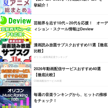
挙紹介！
芸能界を志す10代～20代を応援！ オーデ
ィション・スクール情報はDeview
漫画読み放題サブスクおすすめ11選【徹底
比較】
オリコン顧客満足度ランキング
2026年動画配信サービスおすすめ40選
【徹底比較】
CS動画配信サービス20選
毎週の音楽ランキングから、ヒットの推移
をチェック！