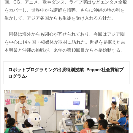
画、CG、アニメ、歌やダンス、ライブ演出などエンタメ全般
をカバーし、世界中から講師を招聘。さらに沖縄の地の利を
生かして、アジア各国からも生徒を受け入れる方針だ。
同祭は海外からも関心が寄せられており、今回はアジア圏
を中心に14ヶ国・40媒体が取材に訪れた。世界を見据えた吉
本興業と沖縄の挑戦が、来年の第10回目から本格始動する。
ロボットプログラミング出張特別授業 -Pepper社会貢献プ
ログラム-