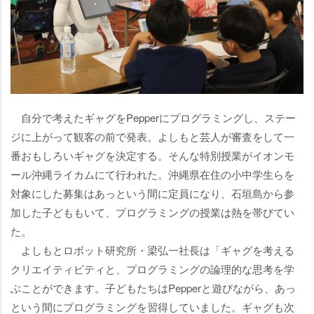
自分で考えたギャグをPepperにプログラミングし、ステー
ジに上がって観客の前で発表。よしもと芸人が審査をして一
番おもしろいギャグを決定する。そんな特別授業がイオンモ
ール沖縄ライカムにて行われた。沖縄県在住の小中学生らを
対象にした募集はあっという間に定員になり、石垣島から参
加した子どももいて、プログラミングの授業は熱を帯びてい
た。
よしもとロボット研究所・梁弘一社長は「ギャグを考える
クリエイティビティと、プログラミングの論理的な思考を学
ぶことができます。子どもたちはPepperと遊びながら、あっ
という間にプログラミングを習得していました。ギャグも次