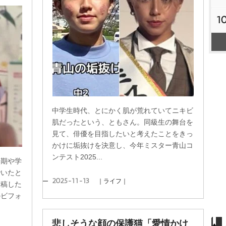
1
中学生時代、とにかく肌が荒れていてニキビ
肌だったという、ともさん。同級生の舞台を
見て、俳優を目指したいと考えたことをきっ
かけに垢抜けを決意し、今年ミスター青山コ
ンテスト2025...
少期や学
でいたと
2025-11-13
｜ライフ｜
投稿した
のビフォ
悲しそうな顔の保護猫「愛情かけ