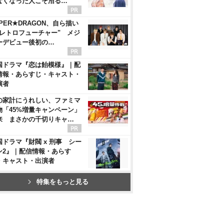
なくなった人こそ沼る…
PER★DRAGON、自ら描い
"レトロフューチャー" メジ
ーデビュー後初の…
国ドラマ『恋は飴模様』｜配
情報・あらすじ・キャスト・
演者
の家計にうれしい、ファミマ
物「45%増量キャンペーン」
来 まさかの千切りキャ…
国ドラマ『財閥 x 刑事 シー
ン2』｜配信情報・あらす
・キャスト・出演者
特集をもっと見る