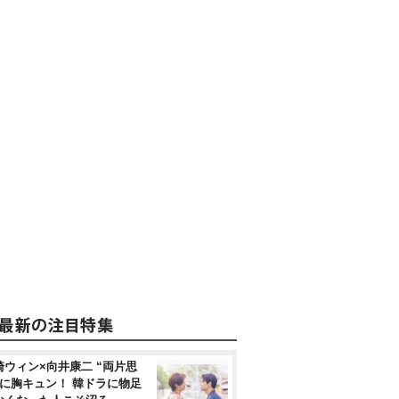
崎ウィン×向井康二 “両片思
”に胸キュン！ 韓ドラに物足