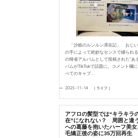
「沙姫のルンルン滞在記」 おじい
の手によって絶妙なセンスで綴られ
の帰省アルバムとして投稿された”ある
バムがTikTokで話題に。コメント欄
べてのキャプ...
2025-11-14
｜ライフ｜
アフロの髪型では“キラキラ
在”になれない？ 周囲と違
への葛藤を抱いたハーフ美女
毛矯正後の姿に35万回再生