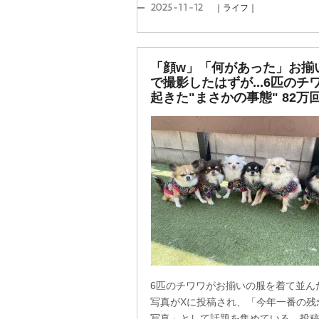
2025-11-12
｜ライフ｜
「顔w」「何があった」お揃
で撮影したはずが...6匹のチ
起きた"まさかの事態" 82万
6匹のチワワがお揃いの服を着て並ん
写真がXに投稿され、「今年一番の残
写真」として話題を集めている。投