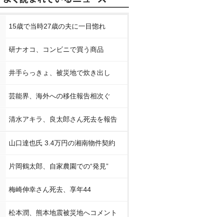
15歳で当時27歳の夫に一目惚れ
研ナオコ、コンビニで買う商品
井手らっきょ、被災地で炊き出し
芸能界、海外への移住報告相次ぐ
清水アキラ、良太郎さん死去を報告
山口達也氏 3.4万円の湘南物件契約
片岡鶴太郎、自家農園での“発見”
梅崎伸幸さん死去、享年44
松本潤、熊本地震被災地へコメント