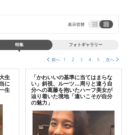
表示切替
特集
フォトギャラリー
1
2
3
4
5
前へ
次へ
大生
「かわいいの基準に当てはまらな
当に
い」斜視、ルーツ…周りと違う自
一生
分への葛藤を抱いたハーフ美女が
辿り着いた境地「違いこそが自分
の魅力」