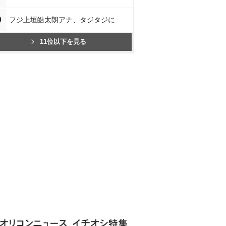
0
フジ上垣皓太朗アナ、タジタジに
11位以下を見る