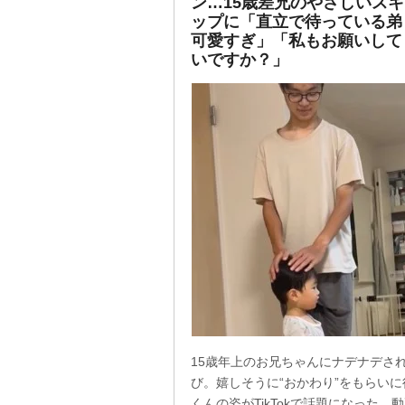
ン…15歳差兄のやさしいス
ップに「直立で待っている弟
可愛すぎ」「私もお願いして
いですか？」
15歳年上のお兄ちゃんにナデナデさ
び。嬉しそうに“おかわり”をもらいに
くんの姿がTikTokで話題になった。動