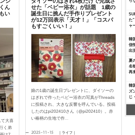
キンシ
ダイソーのはぎれ4枚だけで完成さ
り
くん
せた「ベビー浴衣」が話題 1歳の
もい
誕生日に挑んだ手作りプレゼント
SU
が12万回表示「天才！」「コスパ
た
ャ
もすごくいい！」
韓
信
出
夏
名
再
韓
娘の1歳の誕生日プレゼントに、ダイソーの
ズ
じ
はぎれで作ったベビー浴衣の写真がThreads
に投稿され、大きな反響を呼んでいる。投稿
したのはpi202410さん（@pi202410）。赤
い椿柄の生地で作...
れて大喜
行く弟
2025-11-15
｜ライフ｜
画は7