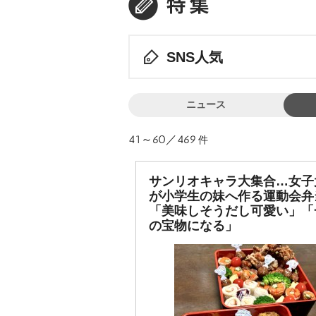
SNS人気
ニュース
41～60／469
件
サンリオキャラ大集合…女子
が小学生の妹へ作る運動会弁
「美味しそうだし可愛い」「
の宝物になる」