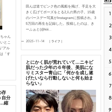
田んぼ道でピンク色の風船を掲げ、手足を大
きく広げてポーズをとる2人の男の子。15歳
1
のバースデー写真がInstagramに投稿され、3
5万回の再生を記録した。投稿したのは、き
2
ーふぉと(@kiii...
3
ちゃん
2025-11-14
｜ライフ｜
るいとこ
“アル
4
には「す
5
とにかく肌が荒れていて…ニキビ
肌だった少年の６年後、美肌にな
りミスター青山に「何かを成し遂
6
げたいなら行動しないと何も始ま
らない」
7
の存
8
う自分
…縮
9