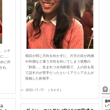
ィ、シナ
両目が同じ方向を向かずに、片方の目が内側
箱に…。
外側など違う方向を向いてしまう状態の
ために作
「斜視」。生まれつき内斜視で、人の目を見
され、
て話すのが苦手だったというアリシアさんが
投稿した斜視手...
2025-11-17
｜ライフ｜
森
ュ
い