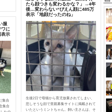
たら顔つきも変わるかな？」→4年
後…変わらない“ぴえん顔に485万
表示「地顔だったのね」
い服
ワワに
回表示
生後2日で母猫から育児放棄されてしまい、
だ集合
悲しそうな顔で里親募集サイトに掲載されて
念集合
いたというミントちゃん。飼い主さんは、そ
稿したの