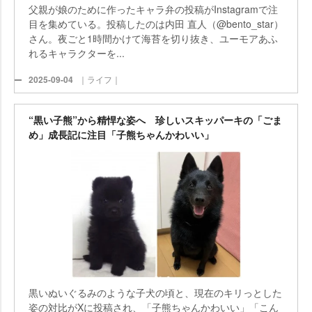
父親が娘のために作ったキャラ弁の投稿がInstagramで注
目を集めている。投稿したのは内田 直人（@bento_star）
さん。夜ごと1時間かけて海苔を切り抜き、ユーモアあふ
れるキャラクターを...
2025-09-04
｜ライフ｜
“黒い子熊”から精悍な姿へ 珍しいスキッパーキの「ごま
め」成長記に注目「子熊ちゃんかわいい」
黒いぬいぐるみのような子犬の頃と、現在のキリっとした
姿の対比がXに投稿され、「子熊ちゃんかわいい」「こん