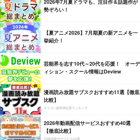
2026年7月夏ドラマも、注目作＆話題作が
勢ぞろい！
【夏アニメ2026】7月期夏の新アニメを一
挙紹介！
芸能界を志す10代～20代を応援！ オーデ
ィション・スクール情報はDeview
漫画読み放題サブスクおすすめ11選【徹底
比較】
オリコン顧客満足度ランキング
2026年動画配信サービスおすすめ40選
【徹底比較】
CS動画配信サービス20選