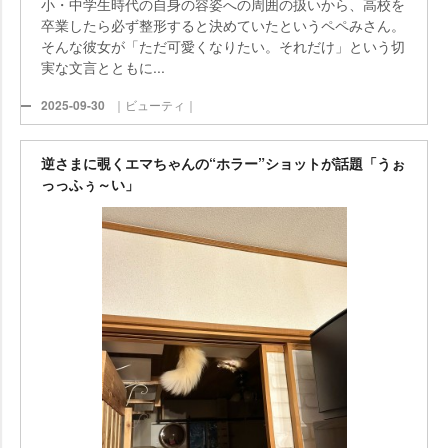
小・中学生時代の自身の容姿への周囲の扱いから、高校を
卒業したら必ず整形すると決めていたというペペみさん。
そんな彼女が「ただ可愛くなりたい。それだけ」という切
実な文言とともに...
2025-09-30
｜ビューティ｜
逆さまに覗くエマちゃんの“ホラー”ショットが話題「うぉ
っっふぅ～い」