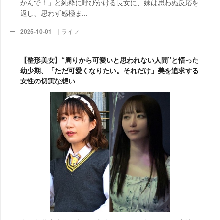
かんで！」と純粋に呼びかける長女に、妹は思わぬ反応を
返し、思わず感極ま...
2025-10-01
｜ライフ｜
【整形美女】“周りから可愛いと思われない人間”と悟った
幼少期、「ただ可愛くなりたい。それだけ」美を追求する
女性の切実な想い