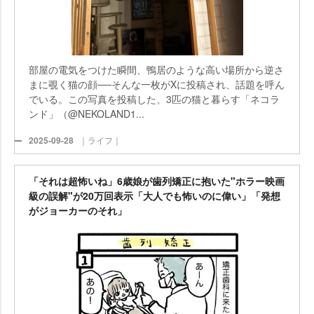
部屋の電気をつけた瞬間、鴨居のような高い場所から逆さ
まに覗く猫の顔──そんな一枚がXに投稿され、話題を呼ん
でいる。この写真を投稿した、3匹の猫と暮らす「ネコラ
ンド」（@NEKOLAND1...
2025-09-28
｜ライフ｜
「それは超怖いね」6歳娘が歯列矯正に抱いた"ホラー映画
級の誤解"が20万回表示「大人でも怖いのに偉い」「発想
がジョーカーのそれ」