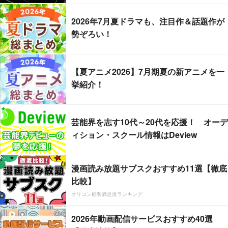
2026年7月夏ドラマも、注目作＆話題作が
勢ぞろい！
【夏アニメ2026】7月期夏の新アニメを一
挙紹介！
芸能界を志す10代～20代を応援！ オーデ
ィション・スクール情報はDeview
漫画読み放題サブスクおすすめ11選【徹底
比較】
オリコン顧客満足度ランキング
2026年動画配信サービスおすすめ40選