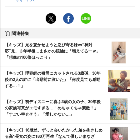
関連特集
【キッズ】兄を驚かせようと忍び寄る妹vs“神対
応”兄、３年半後…まさかの続編に「増えてるーｗ」
「想像の100倍ほっこり」
【キッズ】理容師の祖母にカットされる3歳孫、30年
後の2人の絆に「出勤前に泣いた」「何度見ても感動
する…！」
【キッズ】初ディズニーに喜ぶ3歳の女の子、30年後
の家族写真がエモすぎる…「めちゃくちゃ素敵！」
「すごい幸せそう」「愛しかない…」
【キッズ】16歳差、ずっと会いたかった弟を抱きしめ
る高1長女の姿に180万再生「なんて優しいまなざ