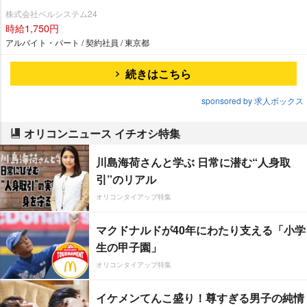
株式会社ベルシステム24
時給1,750円
アルバイト・パート / 契約社員 / 東京都
続きはこちら
sponsored by 求人ボックス
オリコンニュース イチオシ特集
川島海荷さんと学ぶ 日常に潜む“人身取
引”のリアル
オリコンタイアップ特集
マクドナルドが40年にわたり支える「小学
生の甲子園」
オリコンタイアップ特集
イケメンてんこ盛り！尊すぎる男子の純情