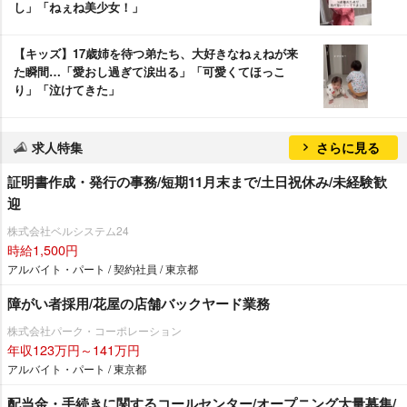
し」「ねぇね美少女！」
【キッズ】17歳姉を待つ弟たち、大好きなねぇねが来
た瞬間…「愛おし過ぎて涙出る」「可愛くてほっこ
り」「泣けてきた」
求人特集
さらに見る
証明書作成・発行の事務/短期11月末まで/土日祝休み/未経験歓
迎
株式会社ベルシステム24
時給1,500円
アルバイト・パート / 契約社員 / 東京都
障がい者採用/花屋の店舗バックヤード業務
株式会社パーク・コーポレーション
年収123万円～141万円
アルバイト・パート / 東京都
配当金・手続きに関するコールセンター/オープニング大量募集/