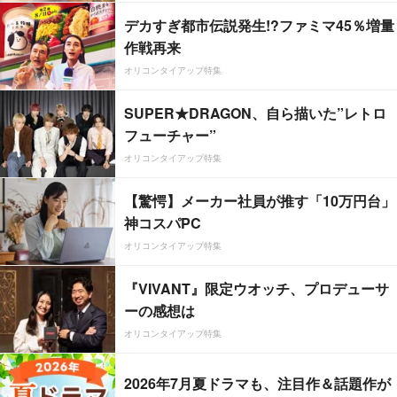
デカすぎ都市伝説発生!?ファミマ45％増量
作戦再来
オリコンタイアップ特集
SUPER★DRAGON、自ら描いた”レトロ
フューチャー”
オリコンタイアップ特集
【驚愕】メーカー社員が推す「10万円台」
神コスパPC
オリコンタイアップ特集
『VIVANT』限定ウオッチ、プロデューサ
ーの感想は
オリコンタイアップ特集
2026年7月夏ドラマも、注目作＆話題作が