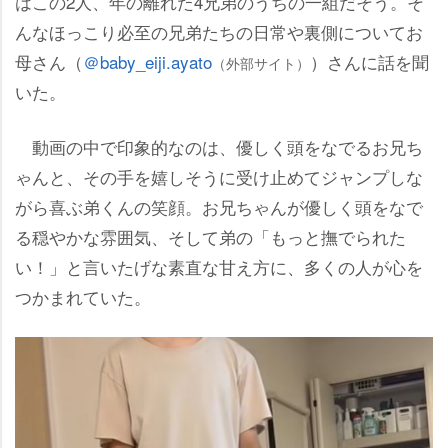
はこの2人、年の離れた4兄弟のうちの一組だそう。そ
んなほっこり必至の兄弟たちの日常や裏側についてお
母さん（
＠baby_eiji.ayato
）さんに話を聞
（外部サイト）
いた。
動画の中で印象的なのは、優しく頭をなでるお兄ち
ゃんと、その手を嬉しそうに受け止めてジャンプしな
がら喜ぶ弟くんの笑顔。お兄ちゃんが優しく頭をなで
る穏やかな雰囲気、そして弟の「もっと撫でられた
い！」と言いたげな素直な甘え方に、多くの人が心を
つかまれていた。