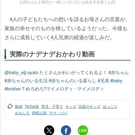
お姉ちゃんと弟(0)と一緒にいないないばあをする弟くん(2)
4人の子どもたちへの想いを語るお母さんの言葉が、
家族の幸せそのものを映しているようだった。今後も
さらに成長していく4人兄弟の経過が楽しみだ。
実際のナデナデおかわり動画
@baby_eiji.ayato
たくさんかわいがってくれるよ！
#赤ちゃん
#赤ちゃんのいる生活
#赤ちゃんのいる暮らし
#兄弟
#baby
#brother
? めろめろ?マイメロディ - マイメロディ
動画
TikTok発
育児・子育て
キッズ
話題のキッズ
ほっこり
おもしろ
SNS人気
ママ・パパ