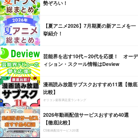
勢ぞろい！
【夏アニメ2026】7月期夏の新アニメを一
挙紹介！
芸能界を志す10代～20代を応援！ オーデ
ィション・スクール情報はDeview
漫画読み放題サブスクおすすめ11選【徹底
比較】
オリコン顧客満足度ランキング
2026年動画配信サービスおすすめ40選
【徹底比較】
CS動画配信サービス20選