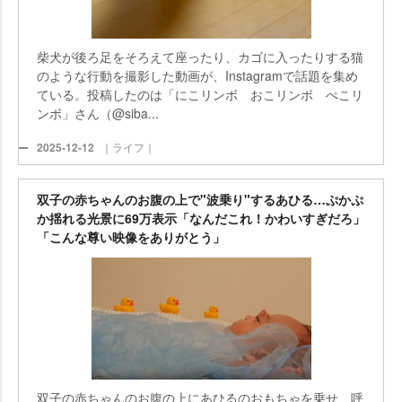
柴犬が後ろ足をそろえて座ったり、カゴに入ったりする猫
のような行動を撮影した動画が、Instagramで話題を集め
ている。投稿したのは「にこリンボ おこリンボ ぺこリ
ンボ」さん（@siba...
2025-12-12
｜ライフ｜
双子の赤ちゃんのお腹の上で"波乗り"するあひる…ぷかぷ
か揺れる光景に69万表示「なんだこれ！かわいすぎだろ」
「こんな尊い映像をありがとう」
双子の赤ちゃんのお腹の上にあひるのおもちゃを乗せ、呼