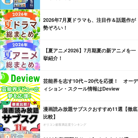
2026年7月夏ドラマも、注目作＆話題作が
勢ぞろい！
【夏アニメ2026】7月期夏の新アニメを一
挙紹介！
芸能界を志す10代～20代を応援！ オーデ
ィション・スクール情報はDeview
漫画読み放題サブスクおすすめ11選【徹底
比較】
オリコン顧客満足度ランキング