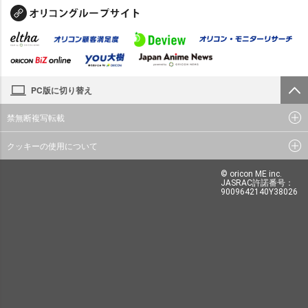
PC版に切り替え
禁無断複写転載
クッキーの使用について
© oricon ME inc.
JASRAC許諾番号：
9009642140Y38026