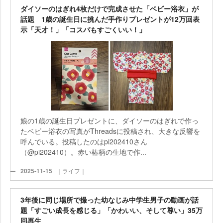
ダイソーのはぎれ4枚だけで完成させた「ベビー浴衣」が
話題 1歳の誕生日に挑んだ手作りプレゼントが12万回表
示「天才！」「コスパもすごくいい！」
娘の1歳の誕生日プレゼントに、ダイソーのはぎれで作っ
たベビー浴衣の写真がThreadsに投稿され、大きな反響を
呼んでいる。投稿したのはpi202410さん
（@pi202410）。赤い椿柄の生地で作...
2025-11-15
｜ライフ｜
3年後に同じ場所で撮った幼なじみ中学生男子の動画が話
題「すごい成長を感じる」「かわいい、そして尊い」35万
回再生