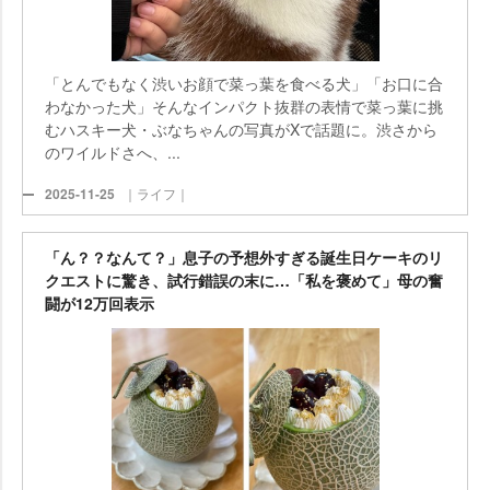
「とんでもなく渋いお顔で菜っ葉を食べる犬」「お口に合
わなかった犬」そんなインパクト抜群の表情で菜っ葉に挑
むハスキー犬・ぶなちゃんの写真がXで話題に。渋さから
のワイルドさへ、...
2025-11-25
｜ライフ｜
「ん？？なんて？」息子の予想外すぎる誕生日ケーキのリ
クエストに驚き、試行錯誤の末に…「私を褒めて」母の奮
闘が12万回表示