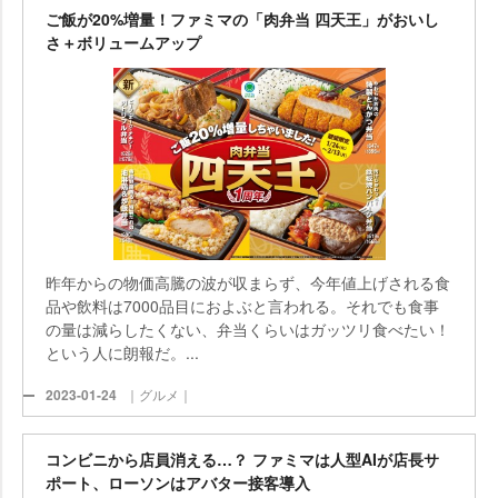
ご飯が20%増量！ファミマの「肉弁当 四天王」がおいし
さ＋ボリュームアップ
昨年からの物価高騰の波が収まらず、今年値上げされる食
品や飲料は7000品目におよぶと言われる。それでも食事
の量は減らしたくない、弁当くらいはガッツリ食べたい！
という人に朗報だ。...
2023-01-24
｜グルメ｜
コンビニから店員消える…？ ファミマは人型AIが店長サ
ポート、ローソンはアバター接客導入