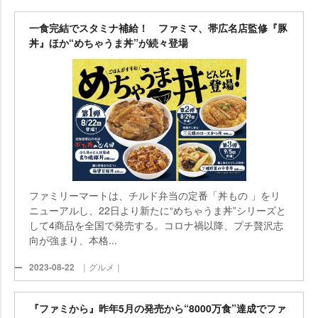
一食完結でスタミナ補給！ ファミマ、帯広名店監修『豚
丼』ほか“めちゃうま丼”が続々登場
ファミリーマートは、チルド弁当の定番「丼もの 」をリ
ニューアルし、22日より新たに“めちゃうま丼”シリーズと
して4商品を全国で発売する。コロナ禍以降、プチ贅沢志
向が強まり、本格...
2023-08-22
｜グルメ｜
『ファミから』昨年5月の発売から“8000万食”達成でファ