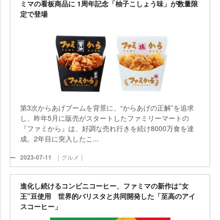
ミマの看板商品に 1周年記念「柚子こしょう味」が数量限
定で登場
第3次からあげブームを背景に、“からあげの正解”を追求
し、昨年5月に販売がスタートしたファミリーマートの
『ファミから』は、好調な売れ行きを続け8000万食を達
成。2年目に突入したこ...
2023-07-11
｜グルメ｜
進化し続けるコンビニコーヒー、ファミマの新作は“女
王”豆使用 世界的バリスタと共同開発した「至高のアイ
スコーヒー」