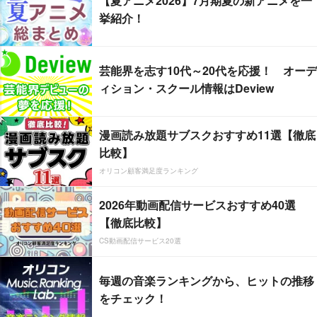
【夏アニメ2026】7月期夏の新アニメを一
挙紹介！
芸能界を志す10代～20代を応援！ オーデ
ィション・スクール情報はDeview
漫画読み放題サブスクおすすめ11選【徹底
比較】
オリコン顧客満足度ランキング
2026年動画配信サービスおすすめ40選
【徹底比較】
CS動画配信サービス20選
毎週の音楽ランキングから、ヒットの推移
をチェック！