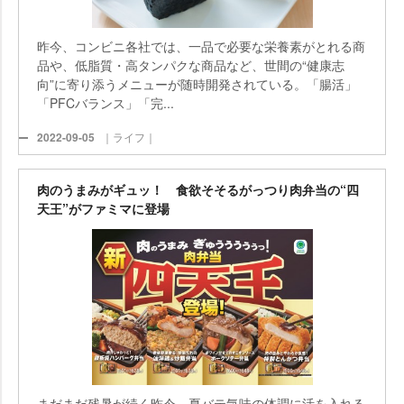
昨今、コンビニ各社では、一品で必要な栄養素がとれる商
品や、低脂質・高タンパクな商品など、世間の“健康志
向”に寄り添うメニューが随時開発されている。「腸活」
「PFCバランス」「完...
2022-09-05
｜ライフ｜
肉のうまみがギュッ！ 食欲そそるがっつり肉弁当の“四
天王”がファミマに登場
まだまだ残暑が続く昨今。夏バテ気味の体調に活を入れる