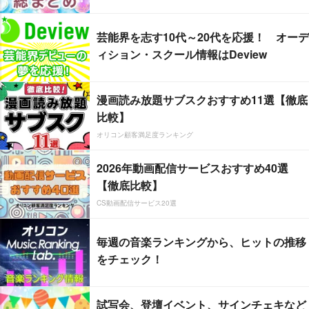
芸能界を志す10代～20代を応援！ オーデ
ィション・スクール情報はDeview
漫画読み放題サブスクおすすめ11選【徹底
比較】
オリコン顧客満足度ランキング
2026年動画配信サービスおすすめ40選
【徹底比較】
CS動画配信サービス20選
毎週の音楽ランキングから、ヒットの推移
をチェック！
試写会、登壇イベント、サインチェキなど