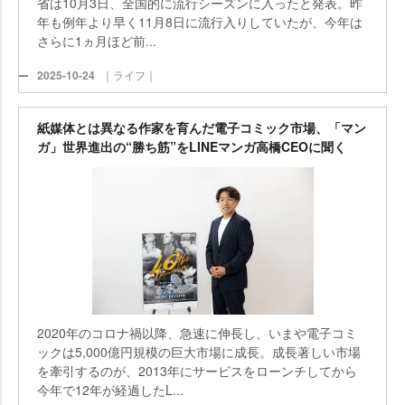
省は10月3日、全国的に流行シーズンに入ったと発表。昨
年も例年より早く11月8日に流行入りしていたが、今年は
さらに1ヵ月ほど前...
2025-10-24
｜ライフ｜
紙媒体とは異なる作家を育んだ電子コミック市場、「マン
ガ」世界進出の“勝ち筋”をLINEマンガ高橋CEOに聞く
2020年のコロナ禍以降、急速に伸長し、いまや電子コミ
ックは5,000億円規模の巨大市場に成長。成長著しい市場
を牽引するのが、2013年にサービスをローンチしてから
今年で12年が経過したL...