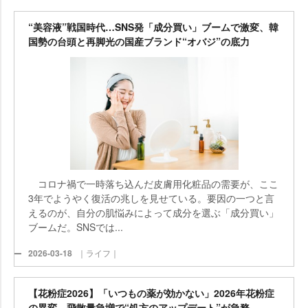
“美容液”戦国時代…SNS発「成分買い」ブームで激変、韓
国勢の台頭と再脚光の国産ブランド“オバジ”の底力
コロナ禍で一時落ち込んだ皮膚用化粧品の需要が、ここ
3年でようやく復活の兆しを見せている。要因の一つと言
えるのが、自分の肌悩みによって成分を選ぶ「成分買い」
ブームだ。SNSでは...
2026-03-18
｜ライフ｜
【花粉症2026】「いつもの薬が効かない」2026年花粉症
の異変、飛散量急増で“処方のアップデート”が急務