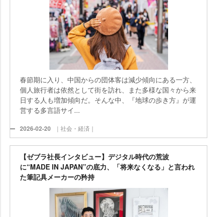
春節期に入り、中国からの団体客は減少傾向にある一方、
個人旅行者は依然として街を訪れ、また多様な国々から来
日する人も増加傾向だ。そんな中、『地球の歩き方』が運
営する多言語サイ...
2026-02-20
｜社会・経済｜
【ゼブラ社長インタビュー】デジタル時代の荒波
に“MADE IN JAPAN”の底力、「将来なくなる」と言われ
た筆記具メーカーの矜持