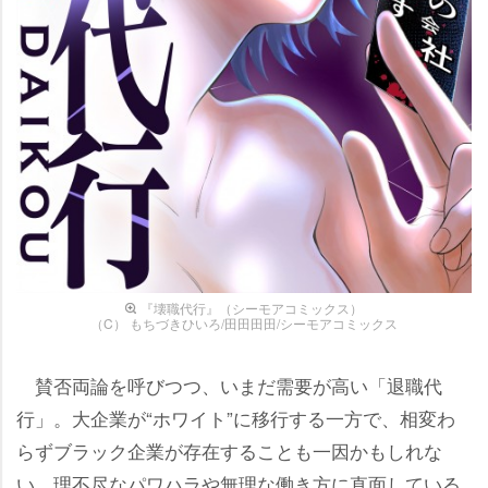
『壊職代行』（シーモアコミックス）
（C） もちづきひいろ/田田田田/シーモアコミックス
賛否両論を呼びつつ、いまだ需要が高い「退職代
行」。大企業が“ホワイト”に移行する一方で、相変わ
らずブラック企業が存在することも一因かもしれな
い。理不尽なパワハラや無理な働き方に直面している