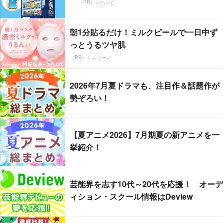
（PR）ジハンピ
朝1分貼るだけ！ミルクピールで一日中ず
っとうるツヤ肌
（PR）サボリーノ
2026年7月夏ドラマも、注目作＆話題作が
勢ぞろい！
【夏アニメ2026】7月期夏の新アニメを一
挙紹介！
芸能界を志す10代～20代を応援！ オーデ
ィション・スクール情報はDeview