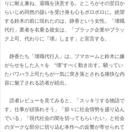
りに耐え兼ね、退職を決意する。ところがその翌日か
らいじめ同然の扱いを受け身も心もボロボロに。絶望
する鈴木の前に現れたのは、静香という女性。「壊職
代行」業者を名乗る彼女は、「ブラック企業やブラッ
ク上司、代わりに『壊』します」と宣言する。
静香たち「壊職代行人」は、フマホームと鈴木に嫌
がらせをした人々を “壊”すべく動き出す。驕ってい
たパワハラ上司たちが一気に突き落とされる痛快な内
容に魅了される読者が続出。
読者レビューを見てみると、「スッキリする物語で
す。仕事が頑張れそう」「節々に社会情勢を盛り込ん
でいる」「現代社会の闇を切ってもらいたい」と社会
のダークな部分に切り込む本作への反響が寄せられて