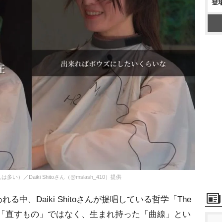
登
Daiki Shitoさん（@mslash_410）提供
中、Daiki Shitoさんが提唱している哲学「The
は、くせ毛を「直すもの」ではなく、生まれ持った「曲線」とい