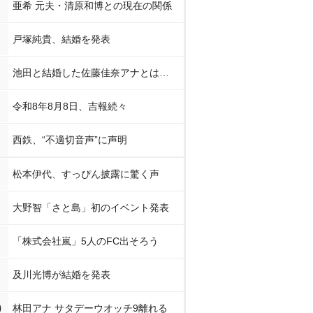
亜希 元夫・清原和博との現在の関係
戸塚純貴、結婚を発表
池田と結婚した佐藤佳奈アナとは…
令和8年8月8日、吉報続々
西鉄、“不適切音声”に声明
松本伊代、すっぴん披露に驚く声
大野智「さと島」初のイベント発表
「株式会社嵐」5人のFC出そろう
及川光博が結婚を発表
0
林田アナ サタデーウオッチ9離れる