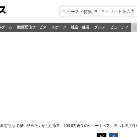
ニュース・特集
&ゲーム
動画配信サービス
スポーツ
社会・経済
グルメ
ビューティ
ラ
邪悪”とまで思い詰めたくせ毛が激変、103.8万再生のショートヘア「選べる選択肢