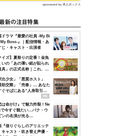
sponsored by 求人ボックス
ドラマ『最愛の社員 -My Bi
, My Boss-』｜配信情報・あ
すじ・キャスト・出演者
クイズ】夏祭りの定番！金魚
くいの「あの薄い紙が貼られ
道具」の正式名称｜これ、…
家出少女」「悪質ホスト」
援助交際」「売春」… あなた
すぐそばにある“人身取引…
恋は命がけ』で魅力炸裂！Ne
flixで今すぐ観たい…パク・ウ
ビンの名演が光る…
画『借りぐらしのアリエッテ
』キャスト・吹き替え声優・