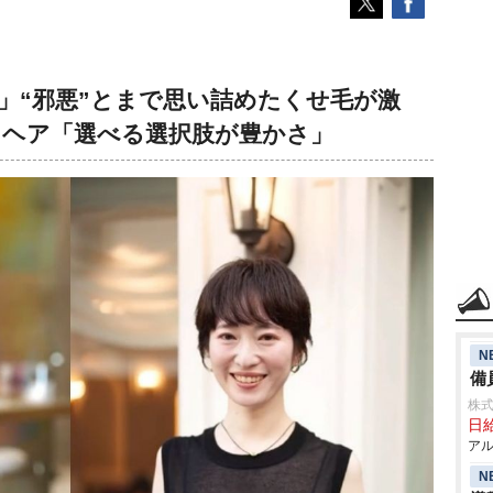
」“邪悪”とまで思い詰めたくせ毛が激
ートヘア「選べる選択肢が豊かさ」
N
備
株式
日給
アル
N