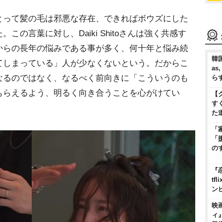
って髪の毛は邪悪な存在、できればボウズにした
の言葉に対し、Daiki Shitoさんは強く共感す
からの長年の悩みである事が多く、何十年と悩み続
韓国
てしまっている」人が少なくないという。だからこ
as
なるのではなく、なるべく前向きに「こういうのも
ら
もらえるよう、明るく向き合うことを心がけてい
【
す
た
「
「
の
『
t
ン
映
ィ