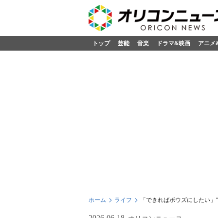
トップ
芸能
音楽
ドラマ&映画
アニメ
ホーム
ライフ
「できればボウズにしたい」“
2026-06-18