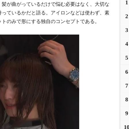
1
。髪が曲がっているだけで悩む必要はなく、大切な
持っているかだと語る。アイロンなどは使わず、素
2
ットのみで形にする独自のコンセプトである。
3
4
5
6
7
8
9
1