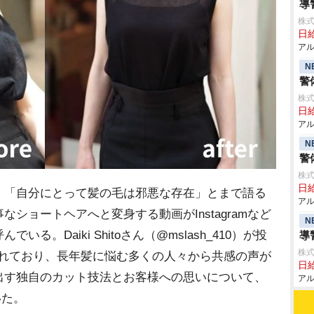
導
株式
日給
アル
N
警
株式
日給
アル
N
警
株式
日給
「自分にとって髪の毛は邪悪な存在」とまで語る
アル
ショートヘアへと変身する動画がInstagramなど
N
る。Daiki Shitoさん（@mslash_410）が投
導
株式
生されており、長年髪に悩む多くの人々から共感の声が
日給
出す独自のカット技法とお客様への思いについて、
アル
いた。