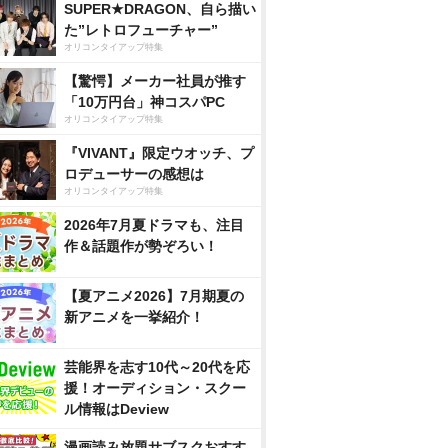
SUPER★DRAGON、自ら描い
た”レトロフューチャー”
オリコンタイアップ特集
【驚愕】メーカー社員が推す
「10万円台」神コスパPC
オリコンタイアップ特集
『VIVANT』限定ウオッチ、プ
ロデューサーの感想は
オリコンタイアップ特集
2026年7月夏ドラマも、注目
作＆話題作が勢ぞろい！
【夏アニメ2026】7月期夏の
新アニメを一挙紹介！
芸能界を志す10代～20代を応
援！オーディション・スクー
ル情報はDeview
漫画読み放題サブスクおすす