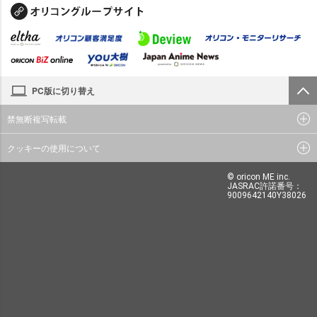
PC版に切り替え
禁無断複写転載
クッキーの使用について
© oricon ME inc.
JASRAC許諾番号：
9009642140Y38026