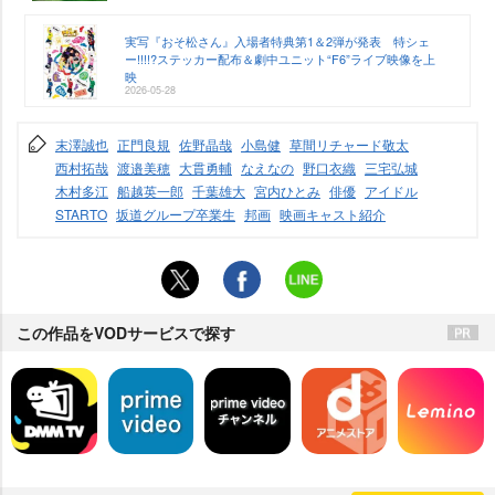
実写『おそ松さん』入場者特典第1＆2弾が発表 特シェ
ー!!!!?ステッカー配布＆劇中ユニット“F6”ライブ映像を上
映
2026-05-28
末澤誠也
正門良規
佐野晶哉
小島健
草間リチャード敬太
西村拓哉
渡邉美穂
大貫勇輔
なえなの
野口衣織
三宅弘城
木村多江
船越英一郎
千葉雄大
宮内ひとみ
俳優
アイドル
STARTO
坂道グループ卒業生
邦画
映画キャスト紹介
この作品をVODサービスで探す