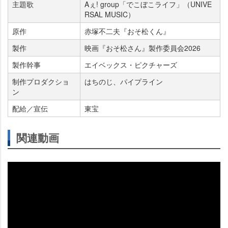
主題歌
Aぇ! group「でこぼこライフ」（UNIVE
RSAL MUSIC）
原作
赤塚不二夫『おそ松くん』
製作
映画『おそ松さん』製作委員会2026
製作幹事
エイベックス・ピクチャーズ
制作プロダクショ
はちのじ、パイプライン
ン
配給／宣伝
東宝
関連動画