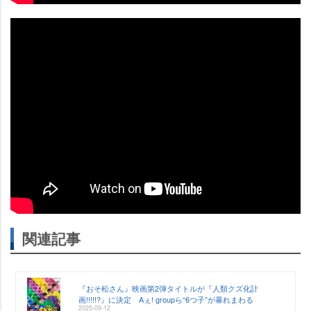
関連記事
『おそ松さん』映画第2弾タイトルが『人類クズ化計
画!!!!!?』に決定 Aぇ! groupら“6つ子”が暴れまわる
2025-09-12