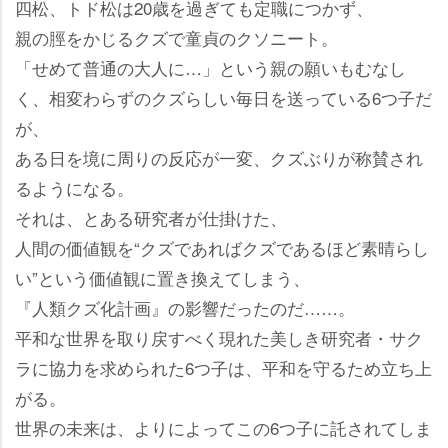
四松、トド松は20歳を過ぎても定職につかず、
親の脛をかじるクズで童貞のクソニート。
「せめて普通の大人に…」という親の願いもむなし
く、相変わらずのクズらしい毎日を送っている6つ子だ
が、
ある日を境に周りの反応が一変、クズぶりが称賛され
るようになる。
それは、とある研究者が仕掛けた、
人間の価値観を“クズであればクズであるほど素晴らし
い”という価値観に置き換えてしまう、
『人類クズ化計画』の影響だったのだ……。
平和な世界を取り戻すべく現れた美しき研究者・サク
ラに協力を求められた6つ子は、平和を守るため立ち上
がる。
世界の未来は、よりによってこの6つ子に託されてしま