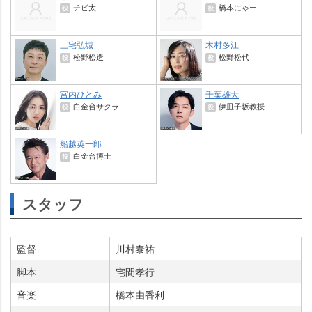
チビ太
橋本にゃー
役
役
三宅弘城
木村多江
松野松造
松野松代
役
役
宮内ひとみ
千葉雄大
白金台サクラ
伊皿子坂教授
役
役
船越英一郎
白金台博士
役
スタッフ
監督
川村泰祐
脚本
宅間孝行
音楽
橋本由香利