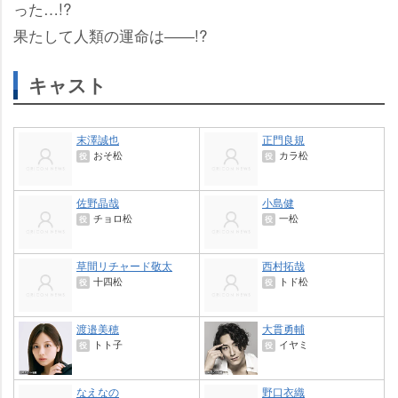
った…!?
果たして人類の運命は――!?
キャスト
末澤誠也
正門良規
おそ松
カラ松
役
役
佐野晶哉
小島健
チョロ松
一松
役
役
草間リチャード敬太
西村拓哉
十四松
トド松
役
役
渡邉美穂
大貫勇輔
トト子
イヤミ
役
役
なえなの
野口衣織