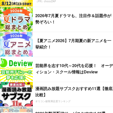
（PR）chocoZAP
2026年7月夏ドラマも、注目作＆話題作が
勢ぞろい！
【夏アニメ2026】7月期夏の新アニメを一
挙紹介！
芸能界を志す10代～20代を応援！ オーデ
ィション・スクール情報はDeview
漫画読み放題サブスクおすすめ11選【徹底
比較】
オリコン顧客満足度ランキング