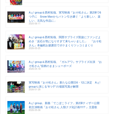
Aぇ! group＆西村拓哉、実写映画『おそ松さん』第2弾で6
つ子に Snow Manからバトン引き継ぐ「より新しい、楽
しい、元気な作品に」
2025-06-11
Aぇ! group＆西村拓哉、関西サプライズ凱旋にファンどよ
めき「反応が気になりすぎて来ちゃいました」 『おそ松
さん』本編初お披露目でボケまくりツッコミまくり
2026-05-25
Aぇ! group＆西村拓哉、『ガルアワ』サプライズ出演 “お
そ松さん”役柄のままシェーポーズ
2026-04-18
実写映画『おそ松さん』新たな公開日6・12に決定 Aぇ!
groupら演じる“6つ子”の場面写真が解禁
2026-01-26
Aぇ! group、新曲「でこぼこライフ」第2弾ティザー公開
初主演映画『おそ松さん 人類クズ化計画!!!!!? 』主題歌
2026-05-06