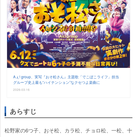
Aぇ! group、実写『おそ松さん』主題歌「でこぼこライフ」担当
グループ史上最も“ハイテンション”なクセつよ楽曲に
2026-03-16
あらすじ
松野家の6つ子、おそ松、カラ松、チョロ松、一松、十