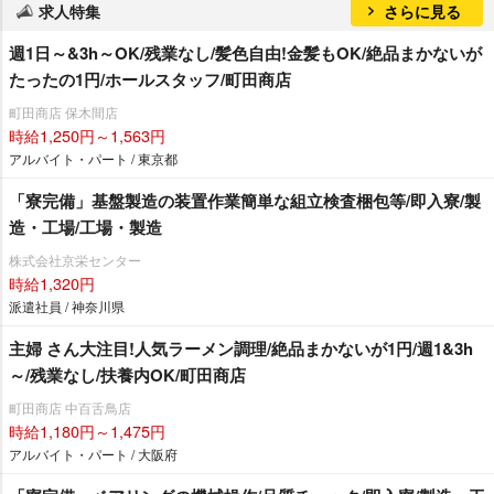
求人特集
さらに見る
週1日～&3h～OK/残業なし/髪色自由!金髪もOK/絶品まかないが
たったの1円/ホールスタッフ/町田商店
町田商店 保木間店
時給1,250円～1,563円
アルバイト・パート / 東京都
「寮完備」基盤製造の装置作業簡単な組立検査梱包等/即入寮/製
造・工場/工場・製造
株式会社京栄センター
時給1,320円
派遣社員 / 神奈川県
主婦 さん大注目!人気ラーメン調理/絶品まかないが1円/週1&3h
～/残業なし/扶養内OK/町田商店
町田商店 中百舌鳥店
時給1,180円～1,475円
アルバイト・パート / 大阪府