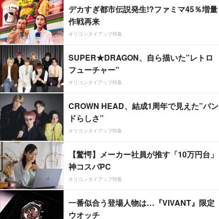
デカすぎ都市伝説発生!?ファミマ45％増量
作戦再来
オリコンタイアップ特集
SUPER★DRAGON、自ら描いた”レトロ
フューチャー”
オリコンタイアップ特集
CROWN HEAD、結成1周年で見えた”バン
ドらしさ”
オリコンタイアップ特集
【驚愕】メーカー社員が推す「10万円台」
神コスパPC
オリコンタイアップ特集
一番似合う登場人物は…『VIVANT』限定
ウオッチ