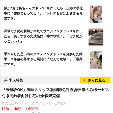
孫が“おばあちゃんのドレス”を作ったら…圧巻の手仕
事に「薔薇まとってる！」「ドレスもおばあさまも可
愛すぎ」
洋裁ガチ勢の新婦が本気でウエディングドレスを作っ
たら…美しすぎる完成品に「神の領域！」「ガチ勢か
っこいい！」
手作りした思い出のウエディングドレスを分解した結
果…３年後の尊すぎる展開に「なんて素敵！」「最高
のママ」
求人特集
さらに見る
「未経験OK」調理スタッフ/調理師免許必須/日勤のみ/サービス
付き高齢者向け住宅/社会保障完備
株式会社アイリンク・ケア/グランド・ピア西尾
時給1,140円～1,600円