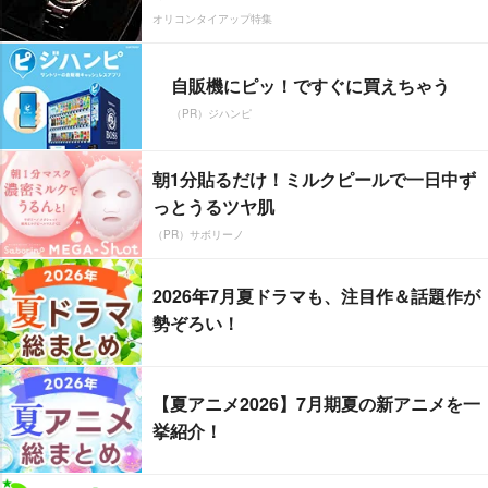
オリコンタイアップ特集
自販機にピッ！ですぐに買えちゃう
（PR）ジハンピ
朝1分貼るだけ！ミルクピールで一日中ず
っとうるツヤ肌
（PR）サボリーノ
2026年7月夏ドラマも、注目作＆話題作が
勢ぞろい！
【夏アニメ2026】7月期夏の新アニメを一
挙紹介！