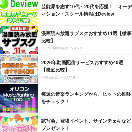
芸能界を志す10代～20代を応援！ オーデ
ィション・スクール情報はDeview
漫画読み放題サブスクおすすめ11選【徹底
比較】
オリコン顧客満足度ランキング
2026年動画配信サービスおすすめ40選
【徹底比較】
CS動画配信サービス20選
毎週の音楽ランキングから、ヒットの推移
をチェック！
試写会、登壇イベント、サインチェキなど
プレゼント！