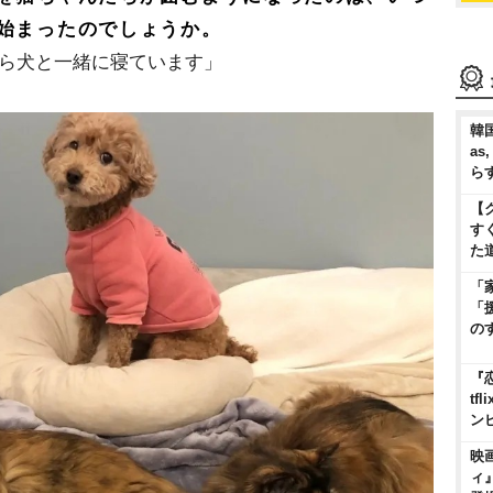
始まったのでしょうか。
から犬と一緒に寝ています」
韓国
as
ら
【
す
た
「
「
の
『
t
ン
映
ィ