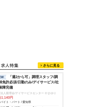
さらに見る
「週2から可」調理スタッフ/調
EW
師免許必須/日勤のみ/デイサービス/社
保障完備
法人親理会/デイサービスセンター やまゆり
1,140円
バイト・パート / 愛知県