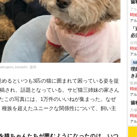
歯
ア
時給
アル
「
必
合同会
時給
アル
N
oro_kurashi）提供
理
き
めるといつも3匹の猫に囲まれて困っている姿を捉
医
時給
Sに投稿され、話題となっている。サビ猫三姉妹の家さん
アル
）が投稿したこの写真には、1万件のいいねが集まった。なぜ
歯
。種族を超えたユニークな関係性について、飼い主
大
時給
アル
を猫ちゃんたちが囲むようになったのは、いつ