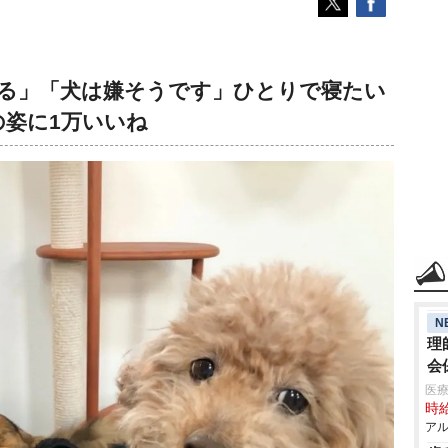
る」「犬は嫌そうです」ひとりで寝たい
の姿に1万いいね
N
理
会
医療
時給
アル