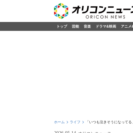
トップ
芸能
音楽
ドラマ&映画
アニメ
ホーム
ライフ
「いつも泣きそうになってる
2026-05-14