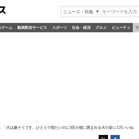
ニュース・特集
&ゲーム
動画配信サービス
スポーツ
社会・経済
グルメ
ビューティ
ラ
」「犬は嫌そうです」ひとりで寝たいのに3匹の猫に囲まれる犬の姿に1万いいね