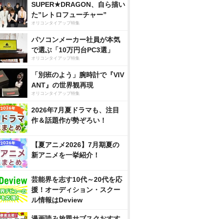
SUPER★DRAGON、自ら描い
た”レトロフューチャー”
オリコンタイアップ特集
パソコンメーカー社員が本気
で選ぶ「10万円台PC3選」
オリコンタイアップ特集
「別班のよう」腕時計で『VIV
ANT』の世界観再現
オリコンタイアップ特集
2026年7月夏ドラマも、注目
作＆話題作が勢ぞろい！
【夏アニメ2026】7月期夏の
新アニメを一挙紹介！
芸能界を志す10代～20代を応
援！オーディション・スクー
ル情報はDeview
漫画読み放題サブスクおすす