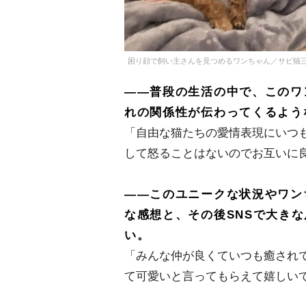
困り顔で飼い主さんを見つめるワンちゃん／サビ猫三姉妹の家
――普段の生活の中で、このワ
れの関係性が伝わってくるよう
「自由な猫たちの愛情表現にいつ
して怒ることはないのでお互いに
――このユニークな状況やワン
な感想と、その後SNSで大き
い。
「みんな仲が良くていつも癒されて
て可愛いと言ってもらえて嬉しい