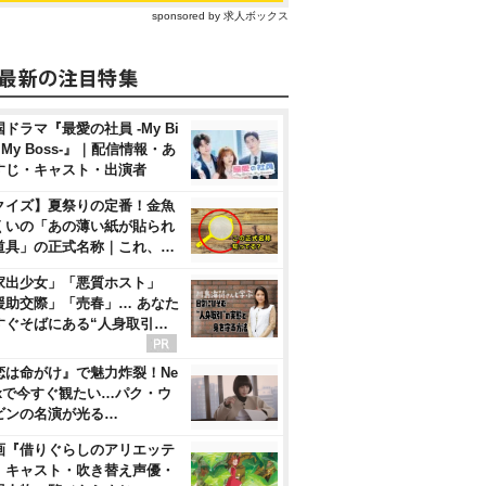
sponsored by 求人ボックス
ドラマ『最愛の社員 -My Bi
, My Boss-』｜配信情報・あ
すじ・キャスト・出演者
クイズ】夏祭りの定番！金魚
くいの「あの薄い紙が貼られ
道具」の正式名称｜これ、…
家出少女」「悪質ホスト」
援助交際」「売春」… あなた
すぐそばにある“人身取引…
恋は命がけ』で魅力炸裂！Ne
flixで今すぐ観たい…パク・ウ
ビンの名演が光る…
画『借りぐらしのアリエッテ
』キャスト・吹き替え声優・