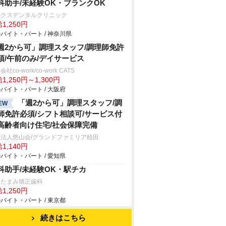
科助手/未経験OK・ブランクOK
ルクスデンタルクリニック
1,250円
バイト・パート / 神奈川県
週2から可」調理スタッフ/調理師免許
須/午前のみ/デイサービス
社co-work/co-work CATS
1,250円～1,300円
バイト・パート / 大阪府
「週2から可」調理スタッフ/調
EW
師免許必須/シフト相談可/サービス付
高齢者向け住宅/社会保障完備
療法人悠山会/グランドファミリア植田
1,140円
バイト・パート / 愛知県
科助手/未経験OK・駅チカ
塚たまみ矯正歯科
1,250円
バイト・パート / 東京都
続きはこちら