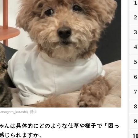
1
2
3
4
5
6
7
8
oro_kurashi）提供
9
ゃんは具体的にどのような仕草や様子で「困っ
感じられますか。
1