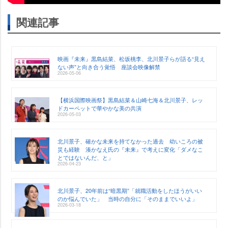
関連記事
映画『未来』黒島結菜、松坂桃李、北川景子らが語る“見え
ない声”と向き合う覚悟 座談会映像解禁
2026-05-06
【横浜国際映画祭】黒島結菜＆山崎七海＆北川景子、レッ
ドカーペットで華やかな美の共演
2026-05-03
北川景子、確かな未来を持てなかった過去 幼いころの被
災も経験 湊かなえ氏の『未来』で考えに変化「ダメなこ
とではないんだ、と」
2026-04-23
北川景子、20年前は“暗黒期”「就職活動をしたほうがいい
のか悩んでいた」 当時の自分に「そのままでいいよ」
2026-03-18