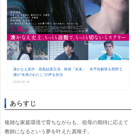
湊かなえ原作・黒島結菜主演、映画『未来』 本予告解禁＆西野七
瀬が“未来のわたし”の声を担当
2026-02-16
あらすじ
複雑な家庭環境で育ちながらも、祖母の期待に応えて
教師になるという夢を叶えた真唯子。