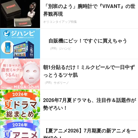
「別班のよう」腕時計で『VIVANT』の世
界観再現
オリコンタイアップ特集
自販機にピッ！ですぐに買えちゃう
（PR）ジハンピ
朝1分貼るだけ！ミルクピールで一日中ず
っとうるツヤ肌
（PR）サボリーノ
2026年7月夏ドラマも、注目作＆話題作が
勢ぞろい！
【夏アニメ2026】7月期夏の新アニメを一