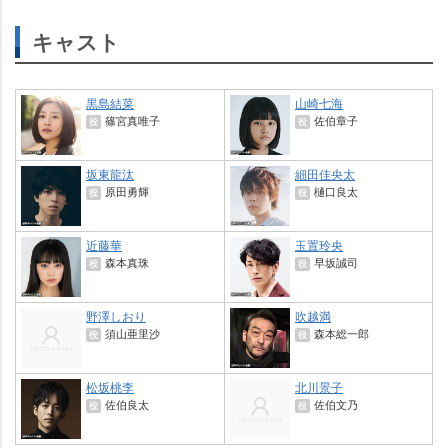
キャスト
黒島結菜
山崎七海
篠宮真唯子
佐伯章子
役
役
坂東龍汰
細田佳央太
原田勇輝
樋口良太
役
役
近藤華
玉置玲央
森本真珠
早坂誠司
役
役
野澤しおり
吹越満
須山亜里沙
森本総一郎
役
役
松坂桃李
北川景子
佐伯良太
佐伯文乃
役
役